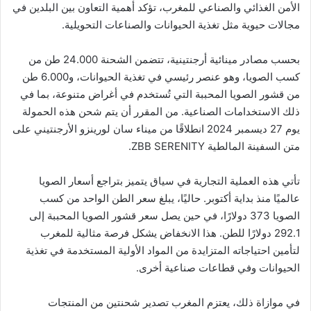
الأمن الغذائي والصناعي للمغرب، تؤكد أهمية التعاون بين البلدين في
مجالات حيوية مثل تغذية الحيوانات والصناعات التحويلية.
بحسب مصادر مينائية أرجنتينية، تتضمن الشحنة 24.000 طن من
كسب الصويا، وهو عنصر رئيسي في تغذية الحيوانات، و6.000 طن
من قشور الصويا المحببة التي تُستخدم في أغراض متنوعة، بما في
ذلك الاستخدامات الصناعية. من المقرر أن يتم شحن هذه الحمولة
يوم 27 ديسمبر 2024 انطلاقًا من ميناء سان لورينزو الأرجنتيني على
متن السفينة المالطية ZBB SERENITY.
تأتي هذه العملية التجارية في سياق يتميز بتراجع أسعار الصويا
عالميًا منذ بداية أكتوبر. حاليًا، يبلغ سعر الطن الواحد من كسب
الصويا 373 دولارًا، في حين يصل سعر قشور الصويا المحببة إلى
292.1 دولارًا للطن. هذا الانخفاض يشكل فرصة مثالية للمغرب
لتأمين احتياجاته المتزايدة من المواد الأولية المستخدمة في تغذية
الحيوانات وفي قطاعات صناعية أخرى.
في موازاة ذلك، يعتزم المغرب تصدير شحنتين من المنتجات