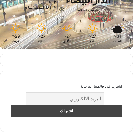
الدارالبيضاء
83%
1.79 كيلومتر/ساعة
غيوم متفرقة
29
27
27
27
31
℃
℃
℃
℃
℃
السبت
الأحد
الأثنين
الثلاثاء
الأربعاء
اشترك في قائمتنا البريدية!