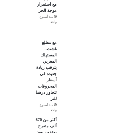
مع استمرار
موجة الحر
منذ أسبوع
واحد
مع مطلع
غشت..
المستهلك
المغربي
يترقب زيادة
جديدة في
أسعار
المحروقات
تتجاوز درهما
للتر
منذ أسبوع
واحد
أكثر من 670
ألف متفرج
يحتفون بعيد