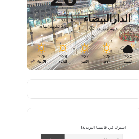
الدارالبيضاء
30º - 25º
78%
2.68 كيلومتر/ساعة
غيوم متفرقة
28
28
27
28
30
℃
℃
℃
℃
℃
السبت
الأحد
الأثنين
الثلاثاء
الأربعاء
اشترك في قائمتنا البريدية!