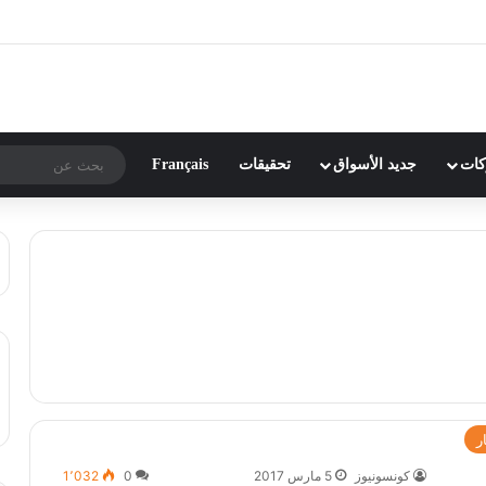
ركات
جديد الأسواق
تحقيقات
Français
ر
كونسونيوز
5 مارس 2017
0
1٬032