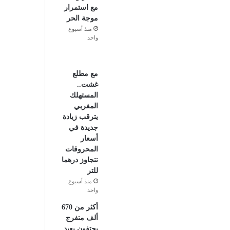
مع استمرار
موجة الحر
منذ أسبوع
واحد
مع مطلع
غشت..
المستهلك
المغربي
يترقب زيادة
جديدة في
أسعار
المحروقات
تتجاوز درهما
للتر
منذ أسبوع
واحد
أكثر من 670
ألف متفرج
يحتفون بعيد