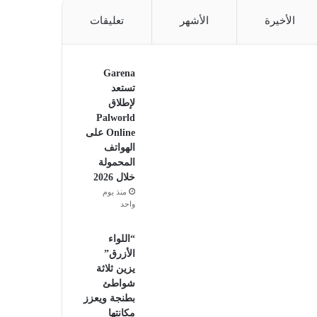
الأخيرة
الأشهر
تعليقات
Garena
تستعد
لإطلاق
Palworld
Online على
الهواتف
المحمولة
خلال 2026
منذ يوم
واحد
“اللواء
الأزرق”
يزين ثلاثة
شواطئ
بطنجة ويعزز
مكانتها