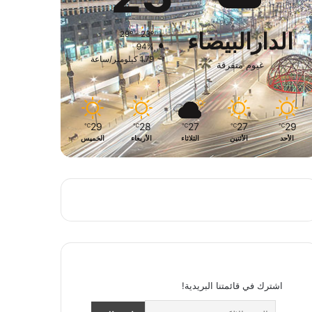
الدارالبيضاء
29º - 23º
94%
1.79 كيلومتر/ساعة
غيوم متفرقة
29
28
27
27
29
℃
℃
℃
℃
℃
الأحد
الأثنين
الثلاثاء
الأربعاء
الخميس
اشترك في قائمتنا البريدية!