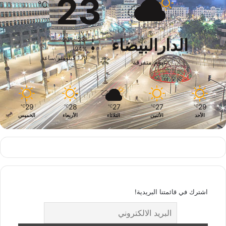
23
℃
الدارالبيضاء
29º - 23º
94%
1.79 كيلومتر/ساعة
غيوم متفرقة
29
28
27
27
29
℃
℃
℃
℃
℃
الأحد
الأثنين
الثلاثاء
الأربعاء
الخميس
اشترك في قائمتنا البريدية!