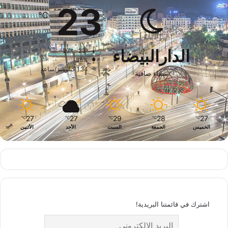
23
℃
الدارالبيضاء
27º - 23º
88%
1.34 كيلومتر/ساعة
سماء صافية
27
27
29
28
27
℃
℃
℃
℃
℃
الخميس
الجمعة
السبت
الأحد
الأثنين
اشترك في قائمتنا البريدية!