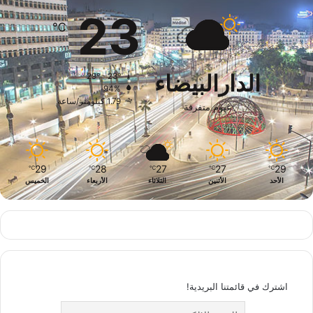
23
℃
الدارالبيضاء
29º - 23º
94%
1.79 كيلومتر/ساعة
غيوم متفرقة
29
28
27
27
29
℃
℃
℃
℃
℃
الأحد
الأثنين
الثلاثاء
الأربعاء
الخميس
اشترك في قائمتنا البريدية!