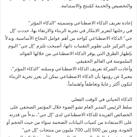
والتخصيص والخدمة كمُنتج والاستدامة.
إعادة تعريف الذكاء الاصطناعي وتسميته “الذكاء المؤثر”
في رحلتها لتعزيز الابتكار في تجربة الزبناء والارتقاء بها، حددت “إل
جي” الذكاء الاصطناعي كواحد من أهم عوامل النجاح الأساسية. وبدلاً
من التركيز على تطوير التقنيات ذاتها، أصبحت تلتزم “إل جي” اليوم
بإظهار الطرق التي يوفر الذكاء الاصطناعي من خلالها الفوائد
الملموسة في العالم الحقيقي.
وأعادت الشركة تعريف الذكاء الاصطناعي وسمّته “الذكاء المؤثر”،
معبرةّ عن رؤيتها بأن الذكاء الاصطناعي يمكن أن يعزز تجربة الزبناء
لتكون أكثر رعايةً وتعاطفاً واهتماماً.
الذكاء الحياتي في الوقت الفعلي
سلط الرئيس المدير العام تشو الضوء خلال المؤتمر الصحفي على
الخصائص الفريدة للذكاء الاصطناعي لدى “إل جي”، بدءاً من قدرته
على الاستفادة من كميات البيانات الضخمة سواء من حيث الحجم أو
الجودة. ومن بين 500 إلى 700 مليون من منتجات “إل جي”