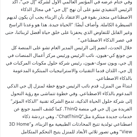
وفي ختام عرضه في المؤتمر العالمي الأول لشركة “إل جي”، أكد
الرئيس التنفيذي تشو على أن نهج “إل جي” في مجال الذكاء
الاصطناعي متجذر بقوة في الاعتقاد بأن الزبناء يجب أن يكون لديهم
السيطرة الكاملة. وأضاف أيضًا: “الحياة جيدة. هذا هو وعدنا الراسخ
وغير القابل للتفاوض الذي يحفزنا على خلق حياة أفضل لزبنائنا، حتى
في عصر الذكاء الاصطناعي.”
خلال الحدث، انضم إلى الرئيس المدير العام تشو على المنصة كل
من جونغ كي-هيون، نائب الرئيس ورئيس مركز أعمال المنصات في
إل جي، ويون سوك-هيون، رئيس شركة حلول مكونات المركبات في
إل جي، اللذان قدما التقنيات والاستراتيجيات المبتكرة المدعومة
بالذكاء الاصطناعي.
ابتداءً من المنزل، قدم نائب الرئيس جونغ خطة لمنزل إل جي الذكي
المدعوم بالذكاء الاصطناعي. وفي خطوة تتماشى مع رؤية التحول
إلى شركة حلول الحياة الذكية، تدمج الشركة تقنية “الذكاء المؤثر”
الفريدة من إل جي في منصة ThinQ. كما كشف السيد جونغ عن
خدمات جديدة مبتكرة مثل“ChatThinQ”، وهي دردشة ذكاء
اصطناعي تولدية تتيح المحادثات الطبيعية مع الزبناء، و”3D Home
View” وهي تصور ثلاثي الأبعاد للمنزل يتيح التحكم المتكامل