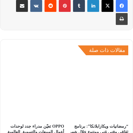
طباعة
مقالات ذات صلة
“رمضانيات ويكازابلانكا”: برنامج
OPPO تعيّن مدراء جدد لوحدات
ثقافي وفني غني ومتنوع خلال شهر
أعمال المبيعات والتسويق العالمية