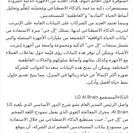
المتوفرة حول العالم اليوم، هناك العديد من الأجهزة الذكية المزودة
بمستشعرات ذكية مدعمة بالذكاء الاصطناعي ومُحسّنة لتَعَلُّم وتحليل
أنماط الحياة “المادية” و”العاطفية” للمستخدمين.
وبينما تعتمد العديد من الشركات على البيانات القامة على الإنترنت
لتدريب الذكاء الاصطناعي لديها، تمتلك “إل جي” ميزة الاستفادة من
“بيانات الحياة الواقعية” المُجمعة من مليارات الأجهزة المتصلة والتي
تشمل منتجات “إل جي” الذكية ومجموعة واسعة من أجهزة إنترنت
الأشياء. ويمكن أن توفر هذه البيانات رؤى قيّمة حول تفاعلات العملاء
مع الأجهزة وكذلك بيئاتهم وأنماط سلوكهم والحالات العاطفية
المختلفة. ويمكن أن تمنح هذه البيانات متعددة الجوانب للشركة
صورة أكثر اكتمالاً عن حياة زبنائها في المنزل، مما يتيح تقديم حلول
نمط حياة أفضل وأذكى.
الذكاءالمنسقمع LG AI Brain
واصل الرئيس المدير العام تشو شرح الدور الأساسي الذي يلعبه LG
AI Brain، محرك المعالجة القوي الذي يعمل بنموذج اللغة الضخم
من “إل جي”، حيث يستطيع الذكاء الاصطناعي من خلال الاستفادة
من مستودع بيانات المستخدمين الضخم لدى الشركة، أن يتوقع