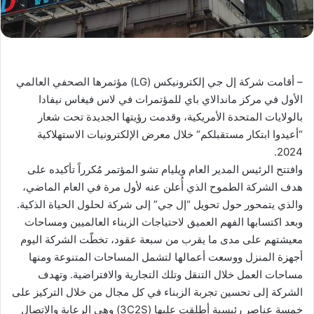
– أقامت شركة إل جي إلكترونيكس (LG) مؤتمرها الصحفي العالمي
الأول في مركز ماندالاي باي للمؤتمرات في لاس فيغاس نيفادا
بالولايات المتحدة الأمريكية، وقدمت رؤيتها الجديدة تحت شعار
“أعيدوا ابتكار مستقبلكم“ خلال معرض الإلكترونيات الاستهلاكية
2024.
وافتتح الرئيس المدير العام ويليام تشو المؤتمر مُكرراً تأكيده على
هدف الشركة الطموح الذي أُعلن عنه لأول مرة في العام الماضي،
والذي يتمحور حول تحويل “إل جي” إلى شركة لحلول الحياة الذكية.
وبعد اكتسابها الفهم العميق لاحتياجات الزبناء العالميين ومساحات
معيشتهم على مدى ما يقرب من سبعة عقود، تخطّت الشركة اليوم
أجهزة المنزل ووسعت أعمالها لتشمل المساحات المتنوعة ومنها
مساحات العمل خلال التنقل وتلك التجارية والافتراضية. وتهدف
الشركة إلى تحسين تجربة الزبناء في كل مجال من خلال التركيز على
خمسة عناصر رئيسية أطلقت عليها (3C2S) وهي الرعاية والاتصال