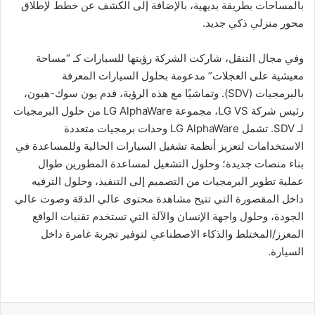
بالمساحات بطريقة بديهية، بالإضافة إلى الكشف عن خطط لإطلاق
محور منزلي ذكي جديد.
وفي مجال التنقل، شاركت الشركة رؤيتها للسيارات كـ “مساحة
معيشية على العجلات” مدعومة بحلول السيارات المعرفة
بالبرمجيات (SDV). وتماشيًا مع هذه الرؤية، قدم يون سوك-هيون،
رئيس شركة LG VS، مجموعة LG AlphaWare من حلول البرمجيات
لـ SDV. تشمل LG AlphaWare وحدات برمجيات متعددة
الاستخدامات لتعزيز أنظمة تشغيل السيارات الحالية وللمساعدة في
بناء منصات جديدة؛ وحلول التشغيل لمساعدة المطورين طوال
عملية تطوير البرمجيات من التصميم إلى التنفيذ، وحلول الترفيه
داخل المقصورة التي تتيح مشاهدة محتوى عالي الدقة وصوت عالي
الجودة، وحلول واجهة الإنسان والآلة التي تستخدم تقنيات الواقع
المعزز/المختلط والذكاء الاصطناعي لتوفير تجربة غامرة داخل
السيارة.
لينكدإن
بينتيريست
مشاركة عبر البريد