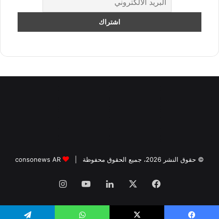
© حقوق النشر 2026، جميع الحقوق محفوظة |
consonews AR
فيسبوك
‫X
لينكدإن
‫YouTube
انستقرام