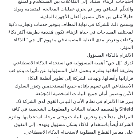
احتياجات الزبناء استناداً إلى التفاعلات بين المستخدم والمنتج
والتعلّم السياقي ومن ثم يجري عمليات المعالجة المتقدمة ويولد
حلولاً مُثلى من خلال تنسيق أفعال الأجهزة المادية.
ويسمح ذلك للشركة في نهاية المطاف بتوفير خدمات وتجارب ذكية
لمختلف المساحات في حياة الزبناء، تكون مُقدمة بطريقة أكثر ذكاءً
وكفاءة وتعرض مدى العناية المضمنة في مفهوم “إل جي” للذكاء
المؤثر.
الالتزام بالذكاء المسؤول
تُدرك “إل جي” أهمية المسؤولية في استخدام الذكاء الاصطناعي
بطريقة أخلاقية وتلتزم بتحمل كامل المسؤولية عن تأثيرات وعواقب
قراراتها وأفعالها. وتهدف الشركة إلى تطوير أنظمة الذكاء
الاصطناعي التي تسهم بإفادة جميع المستخدمين وتعزز السلوك
الآمن وتضمن أمان جميع البيانات الشخصية المُجمّعة.
يبرز هذا الالتزام في نظام الأمان البياني القوي لدى الشركة LG
Shield والمصمم لحماية البيانات والمعلومات الشخصية في كافة
المراحل، بدءاً جمع وتخزين البيانات وحتى مرحلة استخدامها. وتلتزم
الشركة أيضاً باستخدام الذكاء بشكل مسؤول وتهدف إلى التفوق
على معايير القطاع المطلوبة لاستخدام الذكاء الاصطناعي.