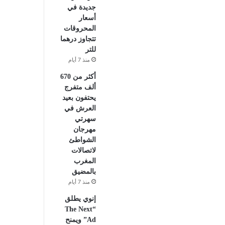
جديدة في
أسعار
المحروقات
تتجاوز درهما
للتر
منذ 7 أيام
أكثر من 670
ألف متفرج
يحتفون بعيد
العرش في
سهرتي
مهرجان
الشواطئ
لاتصالات
المغرب
بالمضيق
منذ 7 أيام
إنوي يطلق
“The Next
Ad” ويمنح