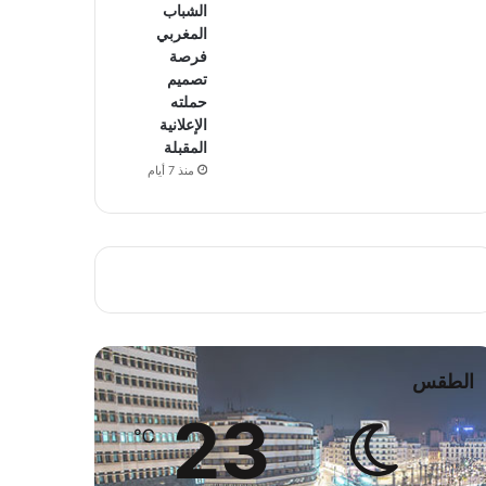
الشباب
المغربي
فرصة
تصميم
حملته
الإعلانية
المقبلة
منذ 7 أيام
الطقس
23
℃