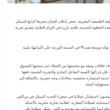
لية الطبيعية المغربية، تفخر بإعلان افتتاح متجرها الرابع المبتكر
ه الخطوة الجديدة علامة بارزة في التزام العلامة بتقديم تجربة
تؤكد توسعة هنديا® في المدينة الوردية على التزامها بتلبية
اء علاقات وثيقة مع مجتمعها من العملاء عبر منصتها للتسوق
 فإن إدراكها لأهمية التفاعل المادي والتجربة الحسية دفعها
ت خدمة استشارة شخصية، وعلاجات وجه حصرية، بالإضافة إلى
بمسؤولية البيئة.
حمسون لاستقبال عملائنا في متجرنا الجديد المبتكر في مراكش.
تثنائية لعملائنا المغاربة. كعلامة تجارية ملتزمة بالأصالة
والتزامنا بالاستدامة مع مجتمع مراكش. نشكر عملائنا على