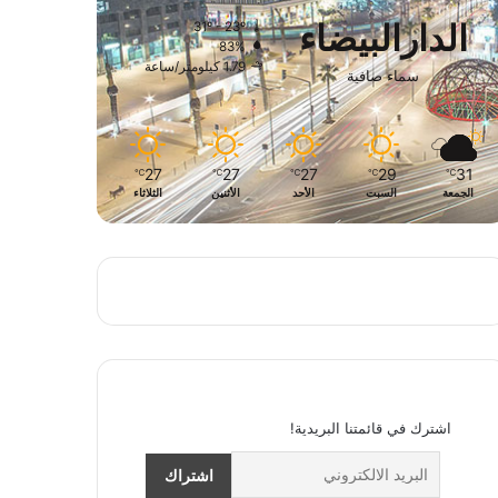
الدارالبيضاء
31º - 23º
83%
1.79 كيلومتر/ساعة
سماء صافية
27
27
27
29
31
℃
℃
℃
℃
℃
الجمعة
السبت
الأحد
الأثنين
الثلاثاء
اشترك في قائمتنا البريدية!