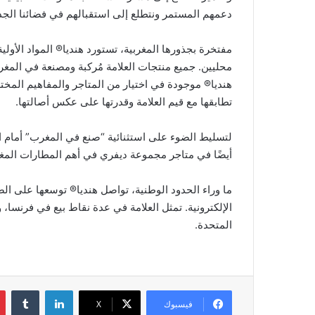
دعمهم المستمر ونتطلع إلى استقبالهم في فضائنا الجد
مفتخرة بجذورها المغربية، تستورد هنديا® المواد الأول
محليين. جميع منتجات العلامة مُركبة ومصنعة في المغرب.
هنديا® موجودة في اختيار من المتاجر والمفاهيم المختلفة
تطابقها مع قيم العلامة وقدرتها على عكس أصالتها.
لتسليط الضوء على استثنائية “صنع في المغرب” أمام ال
أيضًا في متاجر مجموعة ديفري في أهم المطارات المغر
ما وراء الحدود الوطنية، تواصل هنديا® توسعها على ال
الإلكترونية. تمثل العلامة في عدة نقاط بيع في فرنسا، وإ
المتحدة.
لينكدإن
فيسبوك
‫X