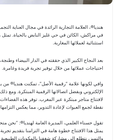
هنديا®، العلامة التجارية الرائدة في مجال العناية التجمي
في مراكش، الكائن في حي غليز النابض بالحياة. تمثل هذ
استثنائية لعملائها المغاربة.
بعد النجاح الكبير الذي حققته في الدار البيضاء وطنجة، 
احتياجات عملائها من خلال توفير تجربة فريدة وغامرة.
وافي لكونها علامة “رقمية الأصل”، تمكنت هنديا® من بن
الإلكتروني وبفضل اتصالاتها الرقمية المبتكرة. ومع ذلك،
لافتتاح متاجر مبتكرة عبر المغرب. توفر هذه الفضاءا
نقطة لجمع العبوات لإعادة التدوير، مما يعكس التزامها 
تقول حسناء العلمي، المديرة العامة لهنديا®: “نحن مت
يمثل هذا الافتتاح خطوة هامة في التزامنا بتقديم تجربة اس
والتميز، نتطلع إلى مشاركة شغفنا بالمكونات الطبيعية 