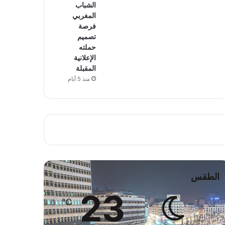
الشباب
المغربي
فرصة
تصميم
حملته
الإعلانية
المقبلة
منذ 5 أيام
الطقس
23
℃