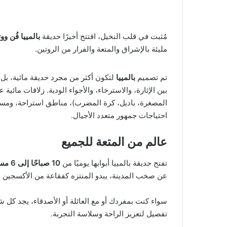
مُثبت في قلب النخيل، افتتح أخيرًا حديقة
بالمييا فُن ووت
مليئة بالإشراق والمتعة والفرار من الروتين.
تم تصميم
بالمييا
لتكون أكثر من مجرد حديقة مائية، ب
بين الإثارة، والاسترخاء، والأجواء الودية. زلاقات مائي
المصغرة، باديل، كرة المضرب)، مناطق استراحة، ومسا
احتياجات جمهور متعدد الأجيال.
عالم من المتعة للجميع
تفتح حديقة بالمييا أبوابها يوميًا من
10 صباحًا إلى 6 مساءً
عن صخب المدينة، يبدو المنتزه كفقاعة من الأكسجين وال
سواء كنت بمفردك أو مع العائلة أو الأصدقاء، يجد كل
تفصيل لتعزيز الراحة وسلاسة التجربة.