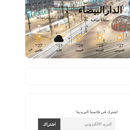
الدارالبيضاء
27º - 23º
88%
2.24 كيلومتر/ساعة
سماء صافية
27
27
29
28
27
℃
℃
℃
℃
℃
الخميس
الجمعة
السبت
الأحد
الأثنين
اشترك في قائمتنا البريدية!