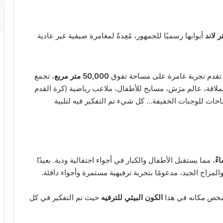
ر لاند
أبوابها رسميًا للجمهور، مُعِدةً لمغامرة صيفية غير عادية
ل تقدم تجربة غامرة على مساحة تفوق
50,000 متر مربع
، تجمع
ة عملاقة، عالم مرَش، مسابح للأطفال، ملاعب رياضية (كرة القدم
حات للوجبات الخفيفة… كل شيء تم التفكير فيه لتلبية
، مما يستقبل الأطفال والكبار في أجواء احتفالية ودية. بعيدًا
مزاج الجيد، مدعومًا بتجربة ترفيهية مستمرة وأجواء دافئة.
 شخص مكانه في هذا
الكون البيئي للترفيه
حيث تم التفكير في كل