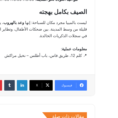
الصيف بكامل بهجته
ليست بالمييا مجرد مكان للسباحة: إنها
وعد بالهروب
، 
قليلة من وسط المدينة. بين ضحكات الأطفال، وتطاير ا
في سجلات الذكريات الخالدة.
معلومات عملية
:
📍 كلم 12، طريق فاس، باب أطلس – نخيل مراكش
لينكدإن
فيسبوك
‫X
مقالات ذات صلة