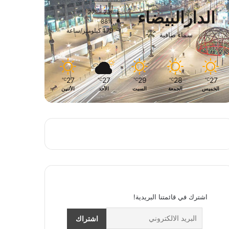
الدارالبيضاء
27º - 23º
88%
1.79 كيلومتر/ساعة
سماء صافية
27
27
29
28
27
℃
℃
℃
℃
℃
الخميس
الجمعة
السبت
الأحد
الأثنين
اشترك في قائمتنا البريدية!