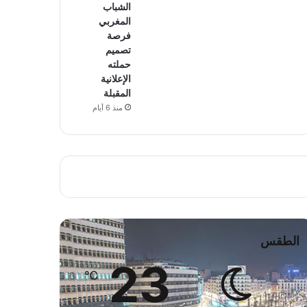
الشباب
المغربي
فرصة
تصميم
حملته
الإعلانية
المقبلة
منذ 6 أيام
الطقس
23
℃