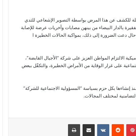
 حملة للكشف عن هذا المرض بواسطة التصوير الإشعاعي للثدي
الأحياء الفقيرة بالدار البيضاء من بينهن مصابات وأخريات عرضة للإصابة
حال دعت الضرورة إلى ذلك، بمواكبة الحالات الخطيرة ا
كية الالتزام المواطن العزيز على شركة “الأجيال القابضة”،
اعية على غرار الوقاية من الأمراض الخطيرة، والتكفّل ببعض
منذ إنشاءها بكل حزم بسياسة “المسؤولية الاجتماعية للشركة”
التضامنية لمختلف المجالات.
بينتيريست
مشاركة عبر البريد
طباعة