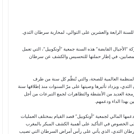
 للسنة الرابعة والعشرين على التوالي، لمحاربة سرطان الثدي.
ة “الأجيال القابضة” هذه السنة جمعية “أونكوبيل”، التي تعمل
للمصابين، في إطار حملتها للتحسيس والكشف عن سرطان
المنظمة العالمية للصحة، والتي تُنظّم كل سنة من طرف
ثدي، ويزداد تأثيرها وصيتها على مرّ السنوات منذ إطلاقها سنة
 لبرمجة العديد من الأنشطة والتظاهرات لجمع التبرعات من أجل
بهذا الداء ودعمهم.
دعمها المالي لجمعية “أونكوبيل” قصد القيام بمختلف العمليات
 على الخصوص في التأكيد على أهمية الكشف المبكر بالمغرب
رطان الثدي، الذي يأتي على رأس أمراض السرطان التي تصيب