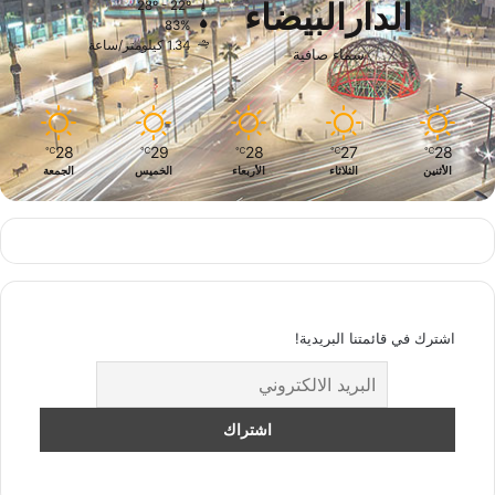
الدارالبيضاء
28º - 22º
83%
1.34 كيلومتر/ساعة
سماء صافية
28
29
28
27
28
℃
℃
℃
℃
℃
الأثنين
الثلاثاء
الأربعاء
الخميس
الجمعة
اشترك في قائمتنا البريدية!