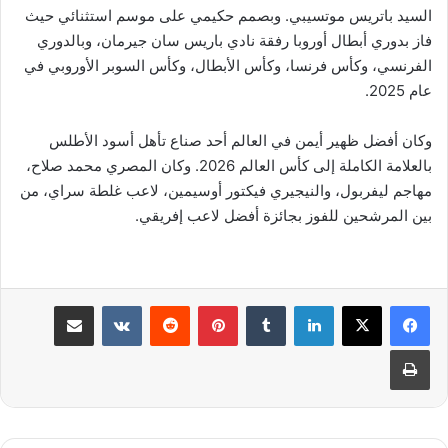
السيد باتريس موتسيبي. وبصمم حكيمي على موسم استثنائي حيث
فاز بدوري أبطال أوروبا رفقة نادي باريس سان جيرمان، وبالدوري
الفرنسي، وكأس فرنسا، وكأس الأبطال، وكأس السوبر الأوروبي في
عام 2025.
وكان أفضل ظهير أيمن في العالم أحد صناع تأهل أسود الأطلس
بالعلامة الكاملة إلى كأس العالم 2026. وكان المصري محمد صلاح،
مهاجم ليفربول، والنيجيري فيكتور أوسيمين، لاعب غلطة سراي، من
بين المرشحين للفوز بجائزة أفضل لاعب إفريقي.
لينكدإن
بينتيريست
مشاركة عبر البريد
طباعة