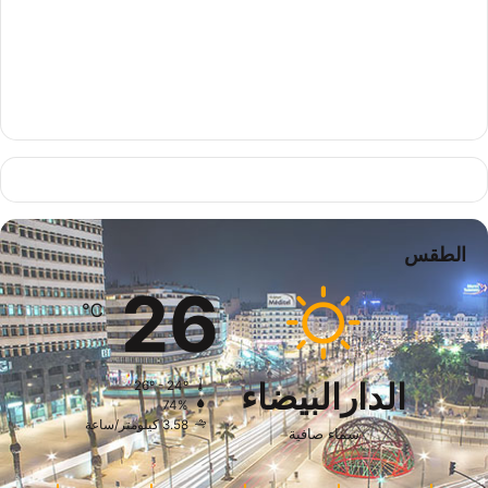
الطقس
26
℃
الدارالبيضاء
26º - 24º
74%
3.58 كيلومتر/ساعة
سماء صافية