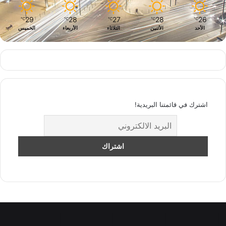
29
28
27
28
26
℃
℃
℃
℃
℃
الأحد
الأثنين
الثلاثاء
الأربعاء
الخميس
اشترك في قائمتنا البريدية!