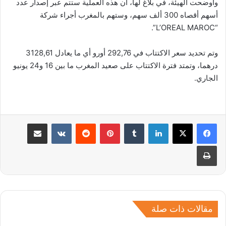
وأوضحت الهيئة، في بلاغ لها، أن هذه العملية ستتم عبر إصدار عدد
أسهم أقصاه 300 ألف سهم، وستهم بالمغرب أجراء شركة
“L’OREAL MAROC”.
وتم تحديد سعر الاكتتاب في 292,76 أورو أي ما يعادل 3128,61
درهما، وتمتد فترة الاكتتاب على صعيد المغرب ما بين 16 و24 يونيو
الجاري.
لينكدإن
بينتيريست
مشاركة عبر البريد
طباعة
مقالات ذات صلة