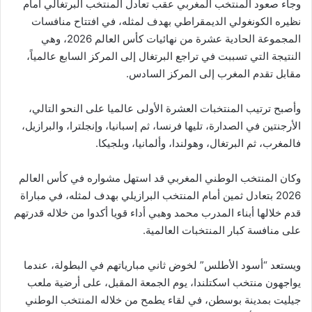
وجاء صعود المنتخب المغربي عقب تعادل المنتخب البرتغالي أمام
نظيره الكونغولي الديمقراطي بهدف لمثله، في افتتاح منافسات
المجموعة الحادية عشرة من نهائيات كأس العالم 2026، وهي
النتيجة التي تسببت في تراجع البرتغال إلى المركز السابع عالمياً،
مقابل تقدم المغرب إلى المركز السادس.
وأصبح ترتيب المنتخبات العشرة الأولى عالميا على النحو التالي،
الأرجنتين في الصدارة، تليها فرنسا، ثم إسبانيا، وإنجلترا، والبرازيل،
فالمغرب، ثم البرتغال، وهولندا، وألمانيا، وبلجيكا.
وكان المنتخب الوطني المغربي قد استهل مشواره في كأس العالم
2026 بتعادل ثمين أمام المنتخب البرازيلي بهدف لمثله، في مباراة
قدم خلالها أبناء المدرب محمد وهبي أداء قويا أكدوا من خلاله قدرتهم
على منافسة كبار المنتخبات العالمية.
ويستعد “أسود الأطلس” لخوض ثاني مبارياتهم في البطولة، عندما
يواجهون منتخب اسكتلندا، يوم الجمعة المقبل، على أرضية ملعب
جيليت بمدينة بوسطن، في لقاء يطمح من خلاله المنتخب الوطني