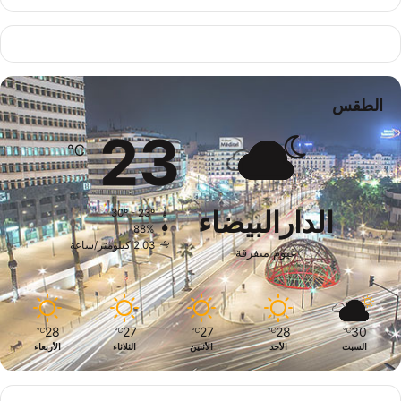
الطقس
23
℃
الدارالبيضاء
30º - 23º
88%
2.03 كيلومتر/ساعة
غيوم متفرقة
28
27
27
28
30
℃
℃
℃
℃
℃
السبت
الأحد
الأثنين
الثلاثاء
الأربعاء