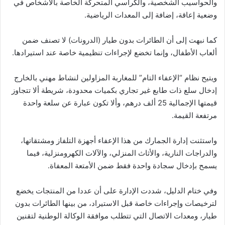
والحواسيب الشخصية، والكراسي المتحركة الخاصة بالأشخاص في
وضعية إعاقة، إضافة إلى المعدات الرياضية.
كما نبهت إلى أن الطائرات بدون طيار (الدرونات) لا تصنف ضمن
ألعاب الأطفال، وإنما تخضع لإجراءات تنظيمية خاصة عند استيرادها.
ويتيح نظام “الإعفاء التام” للمغاربة المزاولين لنشاط مهني بالخارج
إدخال سلع ذات طابع غير تجاري بكميات محدودة، شريطة ألا تتجاوز
قيمتها الإجمالية 25 ألف درهم، وألا تكون عبارة عن سلعة واحدة
مرتفعة القيمة.
واستثنت إدارة الجمارك من هذا الإعفاء أجهزة التلفاز ومشتقاتها،
والدراجات النارية، والأثاث المنزلي، والآلات الكهرومنزلية، فيما
يسمح بإدخال سجادة واحدة فقط ضمن الأمتعة المعفاة.
وفي ختام الدليل، شددت الإدارة على أن عددا من المنتجات يخضع
لترخيصات وإجراءات خاصة قبل الاستيراد، من بينها الطائرات بدون
طيار، ومعدات الاتصال التي تتطلب موافقة الوكالة الوطنية لتقنين