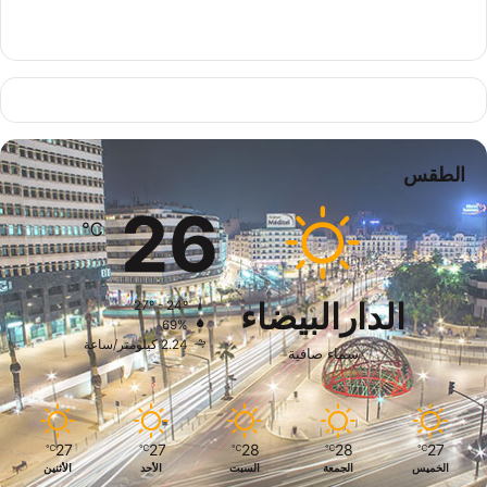
الطقس
26
℃
الدارالبيضاء
27º - 24º
69%
2.24 كيلومتر/ساعة
سماء صافية
27
27
28
28
27
℃
℃
℃
℃
℃
الخميس
الجمعة
السبت
الأحد
الأثنين