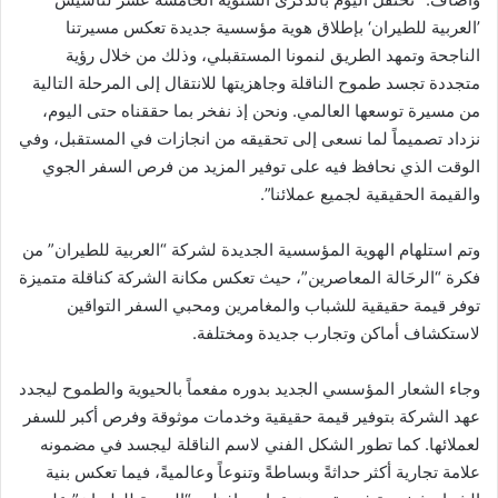
’العربية للطيران‘ بإطلاق هوية مؤسسية جديدة تعكس مسيرتنا
الناجحة وتمهد الطريق لنمونا المستقبلي، وذلك من خلال رؤية
متجددة تجسد طموح الناقلة وجاهزيتها للانتقال إلى المرحلة التالية
من مسيرة توسعها العالمي. ونحن إذ نفخر بما حققناه حتى اليوم،
نزداد تصميماً لما نسعى إلى تحقيقه من انجازات في المستقبل، وفي
الوقت الذي نحافظ فيه على توفير المزيد من فرص السفر الجوي
والقيمة الحقيقية لجميع عملائنا”.
وتم استلهام الهوية المؤسسية الجديدة لشركة “العربية للطيران” من
فكرة “الرحَالة المعاصرين”، حيث تعكس مكانة الشركة كناقلة متميزة
توفر قيمة حقيقية للشباب والمغامرين ومحبي السفر التواقين
لاستكشاف أماكن وتجارب جديدة ومختلفة.
وجاء الشعار المؤسسي الجديد بدوره مفعماً بالحيوية والطموح ليجدد
عهد الشركة بتوفير قيمة حقيقية وخدمات موثوقة وفرص أكبر للسفر
لعملائها. كما تطور الشكل الفني لاسم الناقلة ليجسد في مضمونه
علامة تجارية أكثر حداثةً وبساطةً وتنوعاً وعالميةً، فيما تعكس بنية