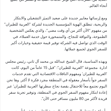
أنحاء العالم.
ومع إرسائها معايير جديدة على صعيد التميَز التشغيلي والابتكار
والربحية، تنطلق الهوية المؤسسية الجديدة لشركة “العربية للطيران”
من مفهوم “الآن أكثر من أي وقت مضى”، والذي يعكس الشخصية
الطموحة، والتواقة للنجاح، والمتمحورة حول خدمة العملاء، في
الوقت الذي تواصل فيه الشركة توفير قيمة حقيقية وخيارات أكبر
للسفر الجوي لجميع عملائها.
وبهذه المناسبة، قال الشيخ عبدالله بن محمد آل ثاني، رئيس مجلس
ادارة مجموعة “العربية للطيران”: “قبل 15 عاماً من اليوم، كانت
’العربية للطيران‘ ومفهوم الناقلات الاقتصادية التي تقدم خدمات
السفر جواً بأسعار معقولة في المنطقة مجرد فكرة لا أكثر. وها نحن
اليوم نجتمع معاً للاحتفال بقصة نجاح سطرتها ’العربية للطيران‘ عبر
إعادة ابتكار مفهوم السفر الجوي في المنطقة، وتوفير تجربة سفر
فريدة لأكثر من 80 مليون مسافر حتى الآن”.
وأضاف: “نحتفل اليوم بالذكرى السنوية الخامسة عشر لتأسيس