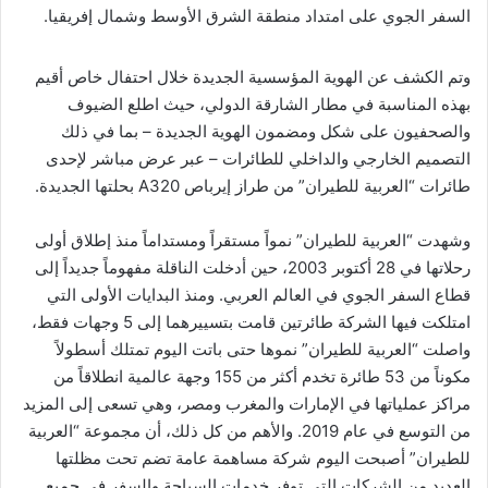
السفر الجوي على امتداد منطقة الشرق الأوسط وشمال إفريقيا.
وتم الكشف عن الهوية المؤسسية الجديدة خلال احتفال خاص أقيم
بهذه المناسبة في مطار الشارقة الدولي، حيث اطلع الضيوف
والصحفيون على شكل ومضمون الهوية الجديدة – بما في ذلك
التصميم الخارجي والداخلي للطائرات – عبر عرض مباشر لإحدى
طائرات “العربية للطيران” من طراز إيرباص
A320
بحلتها الجديدة.
وشهدت “العربية للطيران” نمواً مستقراً ومستداماً منذ إطلاق أولى
رحلاتها في 28 أكتوبر 2003، حين أدخلت الناقلة مفهوماً جديداً إلى
قطاع السفر الجوي في العالم العربي. ومنذ البدايات الأولى التي
امتلكت فيها الشركة طائرتين قامت بتسييرهما إلى 5 وجهات فقط،
واصلت “العربية للطيران” نموها حتى باتت اليوم تمتلك أسطولاً
مكوناً من
53
طائرة تخدم أكثر من 155 وجهة عالمية انطلاقاً من
مراكز عملياتها في الإمارات والمغرب ومصر، وهي تسعى إلى المزيد
من التوسع في عام 2019. والأهم من كل ذلك، أن مجموعة “العربية
للطيران” أصبحت اليوم شركة
مساهمة
عامة تضم تحت مظلتها
العديد من الشركات التي توفر خدمات السياحة والسفر في جميع