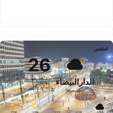
الطقس
26
℃
الدارالبيضاء
30º - 25º
78%
2.68 كيلومتر/ساعة
غيوم متفرقة
28
28
27
28
30
℃
℃
℃
℃
℃