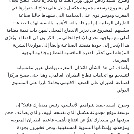
وصرح السيد رياض مزور، وزير الصناعة والتجارة قائلا:” يتضح بجلاء
أن مشروع توسعة مجموعة هكسل دليل على نجاح استقرارها في
المغرب ومؤشر قوي على الدينامية التي تشهدها حاليا صناعة
الطيران الوطنية. إنها مرحلة بالغة الأهمية بالنسبة لهذه الصناعة:
سيُسهم المشروع في تعزيز الاندماج المحلي لمهن ذات قيمة مضافة
أعلى مع مواجهة تحدي الإنتاج الخالي من الكربون في القطاع. ويُعزَى
هذا الإنجاز إلى جودة منصتنا الصناعية وأيضاً إلى مواردنا البشرية
المؤهلة التي تُحفّز القدرة التنافسية للقطاع وجاذبية الوجهة
المغربية.
وأضاف في هذا الشأن قائلا إن: المغرب يواصل تعزيز مكتسباته
لتنسجم مع اتجاهات قطاع الطيران العالمي، وهذا حتى يصبح مركزاً
لصناعة الطيران على الصعيد الإقليمي وفاعلا بارزا على المستوى
الدولي.
وصرح السيد حميد بنبراهيم الأندلسي، رئيس ميدبارك قائلا:” إن
توسعة موقع مجموعة هكسل الذي نفتتحه اليوم، والذي يضاعف حجم
موقعها في ميدبارك يَنمُّ عن اقتناع بأهمية قاعدة الطيران المغربية
ومؤهلاتها وإمكاناتها التنموية المستقبلية. ونحن فخورون بجودة