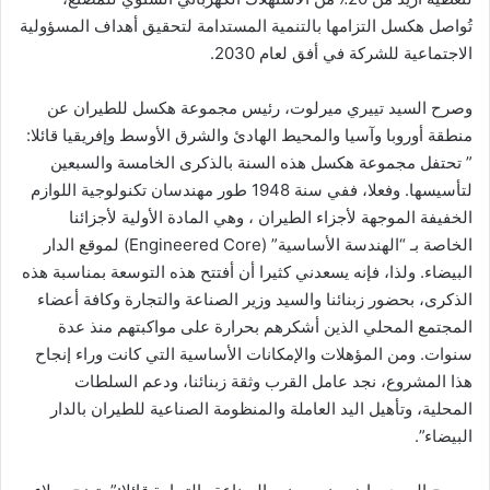
تُواصل هكسل التزامها بالتنمية المستدامة لتحقيق أهداف المسؤولية
الاجتماعية للشركة في أفق لعام 2030.
وصرح السيد تييري ميرلوت، رئيس مجموعة هكسل للطيران عن
منطقة أوروبا وآسيا والمحيط الهادئ والشرق الأوسط وإفريقيا قائلا:
” تحتفل مجموعة هكسل هذه السنة بالذكرى الخامسة والسبعين
لتأسيسها. وفعلا، ففي سنة 1948 طور مهندسان تكنولوجية اللوازم
الخفيفة الموجهة لأجزاء الطيران ، وهي المادة الأولية لأجزائنا
الخاصة بـ “الهندسة الأساسية” (Engineered Core) لموقع الدار
البيضاء. ولذا، فإنه يسعدني كثيرا أن أفتتح هذه التوسعة بمناسبة هذه
الذكرى، بحضور زبنائنا والسيد وزير الصناعة والتجارة وكافة أعضاء
المجتمع المحلي الذين أشكرهم بحرارة على مواكبتهم منذ عدة
سنوات. ومن المؤهلات والإمكانات الأساسية التي كانت وراء إنجاح
هذا المشروع، نجد عامل القرب وثقة زبنائنا، ودعم السلطات
المحلية، وتأهيل اليد العاملة والمنظومة الصناعية للطيران بالدار
البيضاء”.