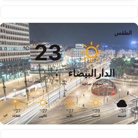
الطقس
23
℃
الدارالبيضاء
31º - 23º
78%
2.23 كيلومتر/ساعة
سماء صافية
27
27
27
29
31
℃
℃
℃
℃
℃
الجمعة
السبت
الأحد
الأثنين
الثلاثاء