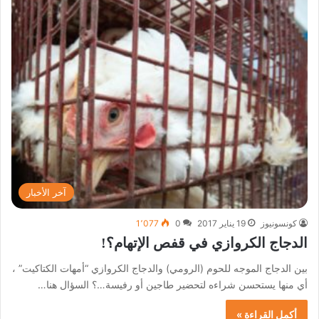
آخر الأخبار
كونسونيوز
19 يناير 2017
0
1٬077
الدجاج الكروازي في قفص الإتهام؟!
بين الدجاج الموجه للحوم (الرومي) والدجاج الكروازي “أمهات الكتاكيت” ،
أي منها يستحسن شراءه لتحضير طاجين أو رفيسة…؟ السؤال هنا…
أكمل القراءة »