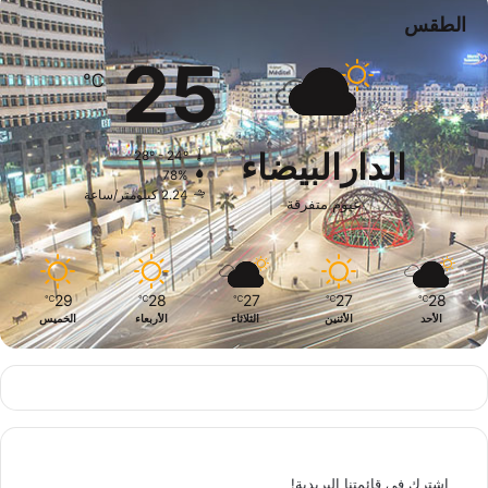
الطقس
25
℃
الدارالبيضاء
28º - 24º
78%
2.24 كيلومتر/ساعة
غيوم متفرقة
29
28
27
27
28
℃
℃
℃
℃
℃
الأحد
الأثنين
الثلاثاء
الأربعاء
الخميس
اشترك في قائمتنا البريدية!