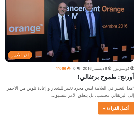
آخر الأخبار
كونسونيوز
9 ديسمبر 2016
0
1٬066
أورنج: طموح برتقالي!
“هذا التغيير في العلامة ليس مجرد تغيير للشعار و إعادة تلوين من الأحمر
إلى البرتقالي فحسب، بل يتعلق الأمر بتنسيق…
أكمل القراءة »