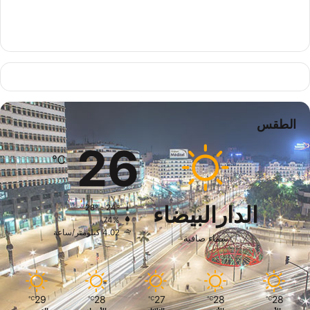
الطقس
26
℃
الدارالبيضاء
28º - 24º
74%
4.02 كيلومتر/ساعة
سماء صافية
29
28
27
28
28
℃
℃
℃
℃
℃