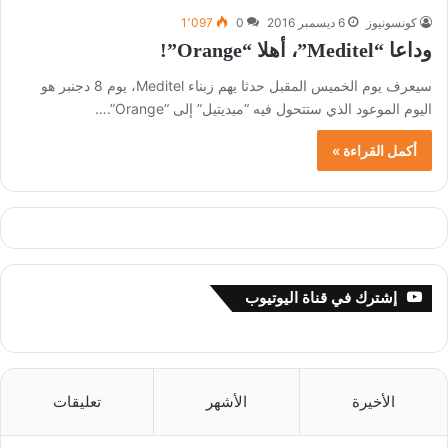
كونسونيوز
6 ديسمبر 2016
0
1٬097
وداعا “Meditel”، أهلا “Orange”!
سيعرف يوم الخميس المقبل حدثا يهم زبناء Meditel، يوم 8 دجنبر هو
اليوم الموعود الذي ستتحول فيه “ميديتيل” إلى “Orange”.…
أكمل القراءة »
إشترك في قناة اليوتيوب
الأخيرة
الأشهر
تعليقات