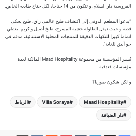
الفروسية دار السلام. و تتكون من 14 جناحا، لكل جناح طابعه الخاص.
“يدعوا المطعم الدوقي إلى اكتشاف طبخ عالمي راق، طبخ يحكي
قصة و حيث تمثل الطاولة خشبة المسرح، طبخ أصيل و كريم، يعطي
اتماما كبيرا للنكهات الدقيقة للمنتجات المحلية الاستثنائية، مدقم في
جو أنيق للغاية”.
تُسير المؤسسة من مجموعة Maad Hospitality المالكة لعدة
مؤسسات فندقية.
و لكن شكون صوريا؟
Maad Hospitality
Villa Soraya
الرباط
دار الضيافة
لينكدإن
بينتيريست
مشاركة عبر البريد