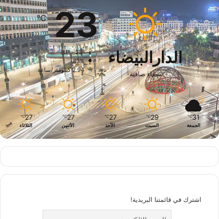
23
℃
الدارالبيضاء
31º - 23º
83%
2.94 كيلومتر/ساعة
سماء صافية
27
27
27
29
31
℃
℃
℃
℃
℃
الجمعة
السبت
الأحد
الأثنين
الثلاثاء
اشترك في قائمتنا البريدية!