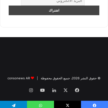
© حقوق النشر 2026، جميع الحقوق محفوظة |
consonews AR
فيسبوك
‫X
لينكدإن
‫YouTube
انستقرام