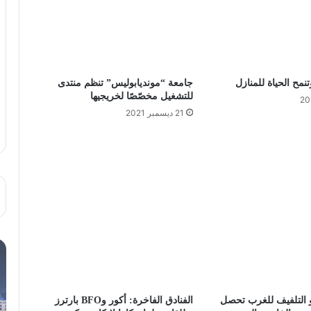
نمح الحياة للمنازل
جامعة “مونديابوليس” تنظم منتدى
للتشغيل مخصّصًا لخريجيها
21 ديسمبر 2021
 التلفيف للغرب تحصل
الفنادق الفاخرة: أكور وBFO بارترز