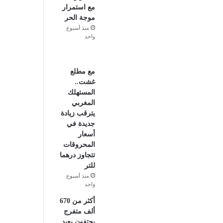
مع استمرار
موجة الحر
منذ أسبوع
واحد
مع مطلع
غشت..
المستهلك
المغربي
يترقب زيادة
جديدة في
أسعار
المحروقات
تتجاوز درهما
للتر
منذ أسبوع
واحد
أكثر من 670
ألف متفرج
يحتفون بعيد