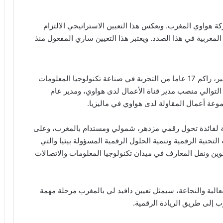
ة هواوي المغرب. ويعكس هذا التعيين الاستراتيجي الالتزام
لمغربية في هذا الصدد. ويعتبر هذا التعيين ساري المفعول منذ
التحق دافيد لي بهواوي في مايو 2011. وقبل تعيينه الأخير، راكم 17 عاما من التجربة في صناعة تكنولوجيا المعلومات
 التوالي منصب مدير قناة الأعمال لدى هواوي، ومدير عام
موعة أعمال المقاولة لدى هواوي في ماليزيا.
ضحة لفائدة تحول رقمي مزدهر، شمولي ومستدام بالمغرب، وعلى
حتية الرقمية وتنمية الحلول الرقمية المسؤولة بيئيا والتي
ين ونقل المعارف في ميدان تكنولوجيا المعلومات والاتصالات
الية والنجاعة، سيمثل تعيين دافيد لي بالمغرب مرحلة مهمة
 إلى طريق الريادة الرقمية.