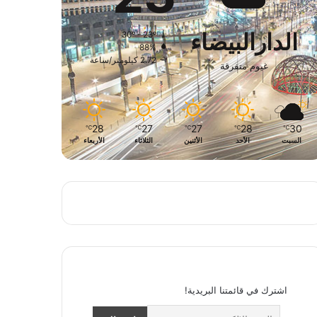
الدارالبيضاء
30º - 23º
88%
2.72 كيلومتر/ساعة
غيوم متفرقة
28
27
27
28
30
℃
℃
℃
℃
℃
السبت
الأحد
الأثنين
الثلاثاء
الأربعاء
اشترك في قائمتنا البريدية!