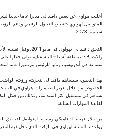
أعلنت هواوي عن تعيين دافيد لي مديرا عاما جديدا لشرك
المتواصل لهواوي بتشجيع التحول الرقمي ودعم الرؤية ا
سبتمبر 2023.
والاتصالات بمنطقة آسيا – الباسفيك، تولى خلالها على
مساعد في أندونيسيا، ونائبا للرئيس ثم مديرا عاما لمج
بهذا التعيين، سيساهم دافيد لي بتجربته ورؤيته الوا
الخصوص من خلال تعزيز استثمارات هواوي في البنيات الت
تساهم في مستقبل أكثر استدامة، وكذلك من خلال التكو
لفائدة المهارات الشابة.
من خلال نهجه الديناميكي وسعيه المتواصل لتحقيق الفع
وواعدة بالنسبة لهواوي في الوقت الذي دخل فيه المغرب