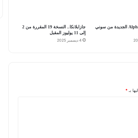
كاميرا Alpha 7R V الجديدة من سوني
جازابلانكا.. النسخة 19 المقررة من 2
إلى 11 يوليوز المقبل
4 ديسمبر 2025
يها بـ
*