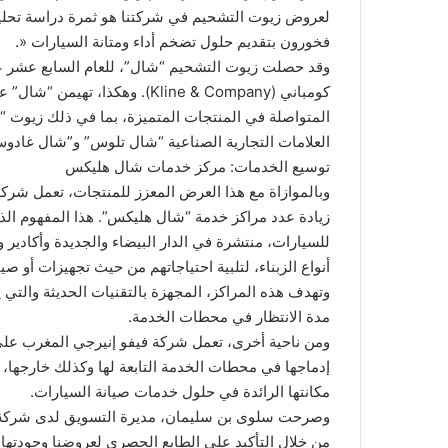
لعروض زيوت التشحيم في شركتنا هو ثمرة دراسة تحليل
فخورون بتقديم حلول تضخم أداء ومتانة السيارات «.
وقد حصلت زيوت التشحيم “شال”، للعام السابع عشر على ا
المتواصلة في المنتجات المتميزة، بما في ذلك زيوت 
العلامات التجارية الصناعية “شال تلوس” و”شال غادوس
توسيع الخدمات: مركز خدمات شال هليكس
وبالموازاة مع هذا العرض المعزز للمنتجات، تعمل شر
أنواع الزبناء، لتلبية احتياجاتهم من حيث تجهيزات أو ص
وتهدف هذه المراكز، المجهزة بالتقنيات الحديثة والتي
مدة الانتظار في محطات الخدمة.
ومن ناحية أخرى، تعمل شركة فيفو إنيرجي المغرب على
إدماجها في محطات الخدمة التابعة لها وكذلك خارجها، به
مكانتها الرائدة في حلول خدمات صيانة السيارات.
وصرحت سلوى بن سليمان، مديرة التسويق لدى شركة فيف
من خلال التأكيد على الطابع الحصري لعروضنا وجودتها الع