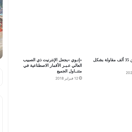
إحداث أزيد من 35 ألف مقاولة بشكل
‬متنــاول‭ ‬الجميع
12 فبراير 2018