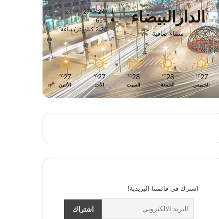
الدارالبيضاء
27º - 24º
65%
2.24 كيلومتر/ساعة
سماء صافية
27
27
28
28
27
℃
℃
℃
℃
℃
الخميس
الجمعة
السبت
الأحد
الأثنين
اشترك في قائمتنا البريدية!