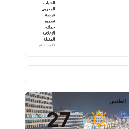
الشباب
المغربي
فرصة
تصميم
حملته
الإعلانية
المقبلة
منذ 6 أيام
الطقس
27
℃