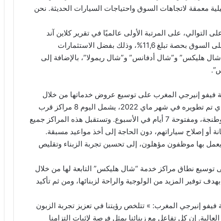
ية معمقة لاتجاهات السوق واحتياجات السيارات الحديثة. نحن
لتوالي، على المرتبة الأولى عالميًا في تقرير كلاين آند
كومباني (Kline & Company). وهكذا، تهيمن “شال” على السوق بحصة تبلغ 11,6%، وذلك بفضل الاستثمارات
“شال هليكس” و”شال أدفانس” و”شال ريمولا”، بالإضافة إلى
”.
كة فيفو إنيرجي المغرب على توسيع عروض خدماتها من خلال
زيادة عدد مراكز خدمة “شال هليكس”. هذا المفهوم الذي تم تطويره في شهر ماي 2022، يشمل اليوم 8 مراكز قرب
للسيارات، منتشرة في الدار البيضاء والجديدة وأكادير وطنجة، ومفتوحة 7 أيام في الأسبوع. وتستقبل هذه المراكز جميع
يانة أو إصلاح سياراتهم، دون الحاجة إلى أخذ مواعيد مسبقة.
 يعمل بها موظفون مؤهلون، إلى تحسين تجربة الزبناء وتقليص
 توسيع نطاق مراكز خدمة “شال هليكس” التابعة لها من خلال
دف توفير المزيد من الولوجية والراحة لزبنائها، ومن ثم تأكيد
و إنيرجي المغرب: » تتلخص رؤيتنا في تعزيز تجربة الزبون
الية. إن كل تفاعل مع زبنائنا يمثل فرصة لإثبات التزامنا