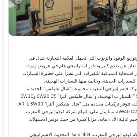
زيع الوقود والزيوت التي تحمل العلامة التجارية شال في
ز، تعلن عن تقدم كبير وتطور استراتيجي هام في عروض زيوت
 استجابة استباقية للتغيرات التي تطرأ على حظيرة السيارات
للسيارات الحديثة، وخاصة منها السيارات الهجينة.
ركة فيفو إنيرجي المغرب مجموعة “شال هليكس” الجديدة،
التي تشمل منتجات مثل ” Shell Helix Hybrid 0W20 ” للسيارات الهجينة، و”شال هليكس آلترا” 0W20 C5 و0W30
C2/C3 من أجل حماية أفضل للمحركات. علاوة على ذلك، تتوفر تركيبات محددة مثل “شال هليكس آلترا” AR-L 5W30
وAG 5W30، و”شال هليكس” HX8 ECT 5W30 و5W40 C2/C3، مما يدل على التزام شركة فيفو إنيرجي المغرب
م عالية الأداء هاته، مزايا كبيرة من حيث توفير الاستهلاك
يفو إنيرجي المغرب، قائلا: » هذا التحديث الاستراتيجي