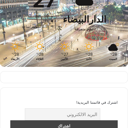
27
الدارالبيضاء
28º - 25º
78%
3.58 كيلومتر/ساعة
غيوم متفرقة
28
28
27
28
28
℃
℃
℃
℃
℃
السبت
الأحد
الأثنين
الثلاثاء
الأربعاء
اشترك في قائمتنا البريدية!