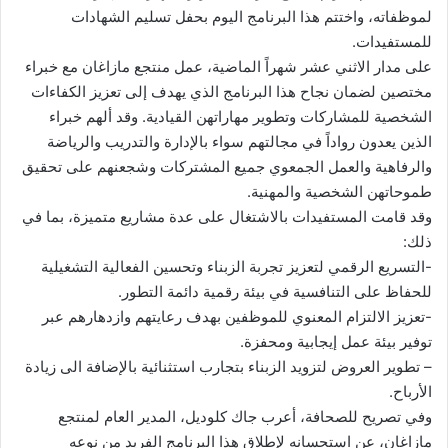
لموظفاته، واختتم هذا البرنامج اليوم بحفل تسليم الشهادات
للمستفيدات.
على مدار الاثني عشر شهراً الماضية، عمل منتجع مازاغان مع خبراء
مختصين لضمان نجاح هذا البرنامج الذي يهدف إلى تعزيز الكفاءات
الشخصية للمشاركات وتطوير مهاراتهن القيادية. وقد ألهم خبراء
الذين يعدون رواداً في مجالتهم سواء بالإدارة والتدريب والرياضة
والرفاهية والعمل الجمعوي جميع المشتركات وشجعنهم على تحقيق
طموحاتهن الشخصية والمهنية.
وقد قامت المستفيدات بالاشتغال على عدة مشاريع متميزة، بما في
ذلك:
-التسريع الرقمي لتعزيز تجربة الزبناء وتحسين الفعالية التشغيلية
للحفاظ على التنافسية في بيئة رقمية دائمة التطور.
-تعزيز الالتزام المعنوي للموظفين بهدف رعايتهم وازدهارهم عبر
توفير بيئة عمل إيجابية ومحفزة.
– تطوير العروض لتزويد الزبناء بتجارب استثنائية بالإضافة الى زيادة
الأرباح.
وفي تصريح للصحافة، أعرب جاك كلوديل، المدير العام لمنتجع
مازاغان، عن استحسانه لإطلاق هذا البرنامج الفريد من نوعه