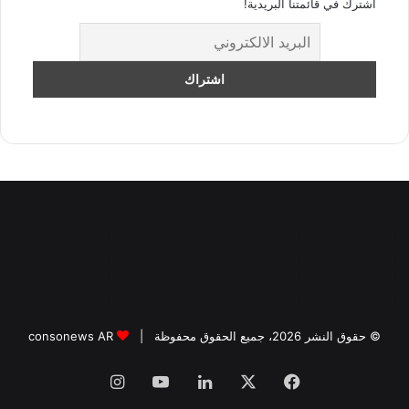
اشترك في قائمتنا البريدية!
© حقوق النشر 2026، جميع الحقوق محفوظة |
consonews AR
فيسبوك
‫X
لينكدإن
‫YouTube
انستقرام