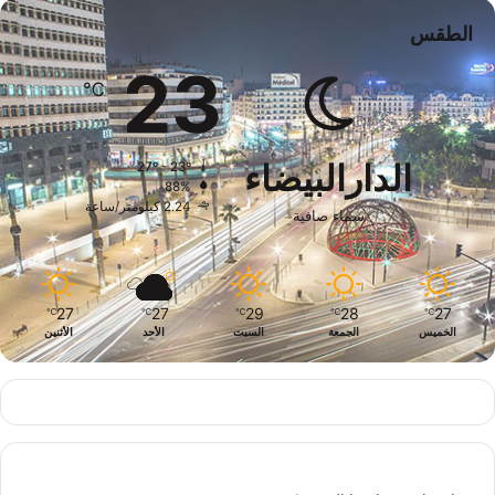
الطقس
23
℃
الدارالبيضاء
27º - 23º
88%
2.24 كيلومتر/ساعة
سماء صافية
27
27
29
28
27
℃
℃
℃
℃
℃
الخميس
الجمعة
السبت
الأحد
الأثنين