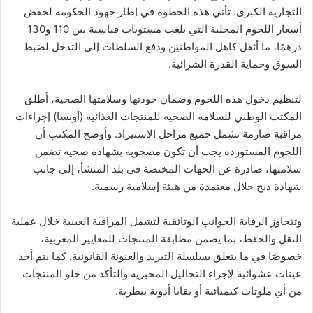
التجارية الكبرى. تأتي هذه الخطوة في إطار جهود الحكومة لخفض
أسعار اللحوم المحلية التي بلغت مستويات قياسية بين 110 و130
درهمًا، ما أثقل كاهل المواطنين ودفع السلطات إلى التدخل لضبط
السوق وحماية القدرة الشرائية.
لتنظيم دخول هذه اللحوم وضمان جودتها وسلامتها الصحية، أطلق
المكتب الوطني للسلامة الصحية للمنتجات الغذائية (أونسا) إجراءات
مراقبة صارمة تشمل جميع مراحل الاستيراد. وأوضح المكتب أن
اللحوم المستوردة يجب أن تكون مصحوبة بشهادة صحية تضمن
سلامتها، صادرة عن الجهات المختصة في بلد المنشأ، إلى جانب
شهادة ذبح حلال معتمدة من هيئة إسلامية رسمية.
وتتجاوز الرقابة الجوانب الوثائقية لتشمل المراقبة العينية خلال عملية
النقل والحفظ، بما يضمن مطابقة المنتجات للمعايير المغربية،
خصوصًا في ما يتعلق بسلسلة التبريد والعنونة القانونية. كما يتم أخذ
عينات عشوائية لإجراء التحاليل المخبرية والتأكد من خلو المنتجات
من أي ملوثات كيميائية أو بقايا أدوية بيطرية.