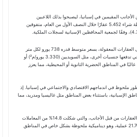
لمشترين الأجانب المقيمين في إسبانيا، ليصبحوا بذلك اللاعبين
الرئيسيين في هذا السوق الديناميكي. حيث تمت ملاحظة شراء 5.452 عقارًا خلال النصف الأول من العام، متفوقين
تظهر هذه الظاهرة استراتيجية شراء مدروسة تركز على العقارات المعقولة، بسعر متوسط قدره 738 يورو لكل متر
مربع. اختيار اقتصادي يتناقض مع المبالغ المبالغ فيها التي تدفعها جنسيات أخرى، مثل السويديين (3.330 يورو/م²) أو
كز هذه المشتريات غالبًا في المناطق الحضرية الثانوية أو المحيطية، مما يعزز
 تطور ملحوظ في اندماجهم الاقتصادي والاجتماعي في إسبانيا. إذ
ق الإسبانية، باستثناء بعض المناطق مثل غاليسيا ومدريد، مما
تتطابق هذه الزيادة مع اتجاه عام لزيادة عمليات شراء العقارات من قبل الأجانب، والتي شكلت 14.8% من المعاملات
في عام 2024. وفي الربع الثاني، سجل هذا القطاع 21.700 عملية، وهو ديناميكية ملحوظة بشكل خاص في المناطق