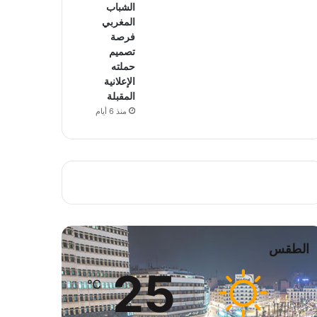
الشباب
المغربي
فرصة
تصميم
حملته
الإعلانية
المقبلة
منذ 6 أيام
الطقس
25
℃