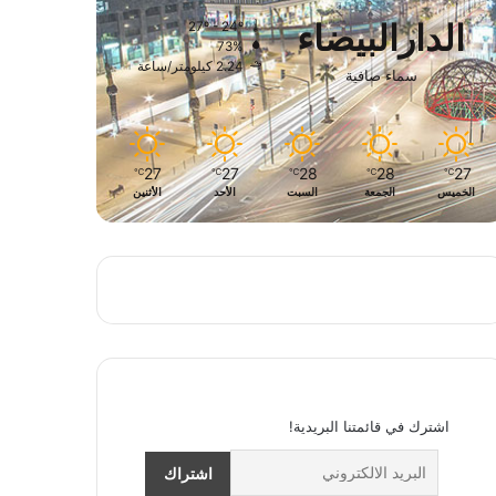
الدارالبيضاء
27º - 24º
73%
2.24 كيلومتر/ساعة
سماء صافية
27
27
28
28
27
℃
℃
℃
℃
℃
الخميس
الجمعة
السبت
الأحد
الأثنين
اشترك في قائمتنا البريدية!