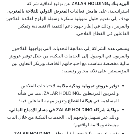
البريد بنك
و
ZALAR HOLDING
عن توقيع اتفاقية شراكة
استراتيجية، على هامش فعاليات
المعرض الدولي للفلاحة بالمغرب
،
تهدف إلى تقديم حلول تمويلية مبتكرة وسهلة الولوج لفائدة الفلاحين
والمربين، وذلك في إطار جهود دعم التنمية الاقتصادية وتمكين
الفاعلين في القطاع الفلاحي.
وتسعى هذه الشراكة إلى معالجة التحديات التي يواجهها الفلاحون
والمربون في الوصول إلى الخدمات البنكية، من خلال توفير عروض
مالية مخصصة تتناسب مع احتياجاتهم الخاصة. ويرتكز التعاون بين
المؤسستين على ثلاثة محاور رئيسية:
توفير عروض تمويلية وبنكية ملائمة
لاحتياجات الفلاحين
والمربين المرتبطين بـZALAR HOLDING، مما من شأنه
المساهمة في
هيكلة القطاع
وتعزيز مهنية الفاعلين فيه؛
مواكبة شركاء ZALAR HOLDING في مسار الإدماج المالي
،
وذلك عبر تسهيل ولوجهم إلى الخدمات البنكية من خلال آليات
مبسطة وملائمة لواقعهم؛
تقديم عروض بنكية تفضيلية لموظفي ZALAR HOLDING