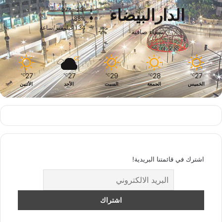
الدارالبيضاء
27º - 23º
88%
1.34 كيلومتر/ساعة
سماء صافية
27
27
29
28
27
℃
℃
℃
℃
℃
الخميس
الجمعة
السبت
الأحد
الأثنين
اشترك في قائمتنا البريدية!