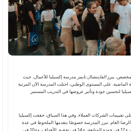
الفايننشال تايمز
مدرسة إكسيليا للأعمال، حيث
زيادة 9 مراتب مقارنة بالسنة الماضية. على المستوى الوطني، احتلت المدرسة الآن المرتبة
إكسيليا لتحسين جودة وتأثير عروضها في التدريب المستمر
ز هذا التصنيف الدولي هو أنه يعتمد بنسبة 80% على تقييمات الشركات العملاء. وفي هذا السياق، حققت إكسيليا
لى المرتبة 33 عالمياً من حيث الرضا العام. تبرز المدرسة خصوصًا بتقدمها الملحوظ في عدة
معايير استراتيجية: +19 مرتبة في العائد على الاستثمار، +17 في جودة المتابعة، +14 في تحقيق الأهداف، و+10 في