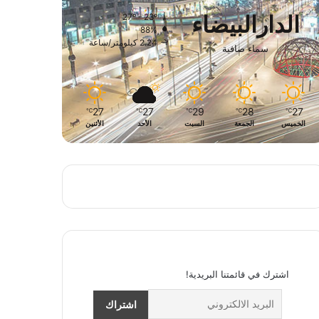
الدارالبيضاء
27º - 23º
88%
2.24 كيلومتر/ساعة
سماء صافية
27
27
29
28
27
℃
℃
℃
℃
℃
الخميس
الجمعة
السبت
الأحد
الأثنين
اشترك في قائمتنا البريدية!