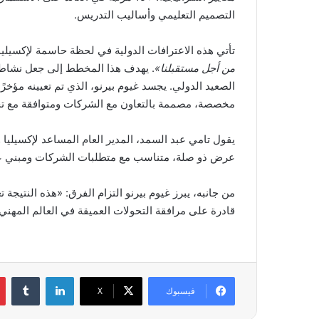
التصميم التعليمي وأساليب التدريس.
تأتي هذه الاعترافات الدولية في لحظة حاسمة لإكسيليا
من أجل مستقبلنا»
. يهدف هذا المخطط إلى جعل نشاط ال
الصعيد الدولي. يجسد غيوم بيرنو، الذي تم تعيينه مؤخرً
مخصصة، مصممة بالتعاون مع الشركات ومتوافقة مع تح
يقول تامي عبد السمد، المدير العام المساعد لإكسيليا 
عرض ذو صلة، متناسب مع متطلبات الشركات ومبني ع
من جانبه، يبرز غيوم بيرنو التزام الفرق: «هذه النتيجة 
قادرة على مرافقة التحولات العميقة في العالم المهني
لينكدإن
فيسبوك
‫X