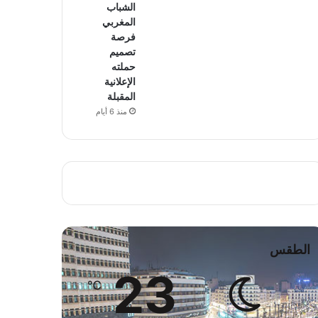
الشباب
المغربي
فرصة
تصميم
حملته
الإعلانية
المقبلة
منذ 6 أيام
الطقس
23
℃