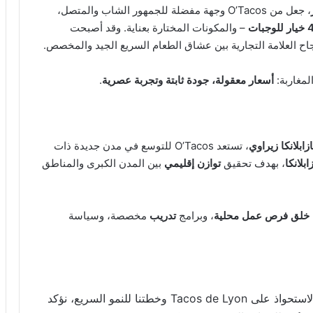
، جعل من O’Tacos وجهة مفضلة للجمهور الشاب والمتصل،
ات
– والمكونات المختارة بعناية. وقد أصبحت
جاح العلامة التجارية بين عشاق الطعام السريع الجيد والمخصص.
لمغاربة:
أسعار معقولة، جودة ثابتة وتجربة عصرية
.
زابلانكا زيراوي
، تستعد O’Tacos للتوسع في مدن جديدة ذات
ابلانكا
، بهدف تحقيق
توازن إقليمي
بين المدن الكبرى والمناطق
خلق فرص عمل محلية
، وبرامج
تدريب
مخصصة، وسياسة
« المغرب سوق استراتيجي لـ O’Tacos. من خلال الاستحواذ على Tacos de Lyon وخطتنا للنمو السريع، نؤكد