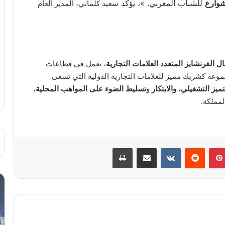
شوارع
للشباب المغربي. »، يؤكد
سعيد كلماني، المدير العام
ال الفرنشايز المتعدد العلامات التجارية
، تعمل في قطاعات
جموعة كشريك مميز للعلامات التجارية الدولية التي تسعى
تميز التشغيلي، والابتكار
و
تسليط الضوء على المواهب المحلية
،
مملكة.
بينتيريست
مشاركة عبر البريد
طباعة