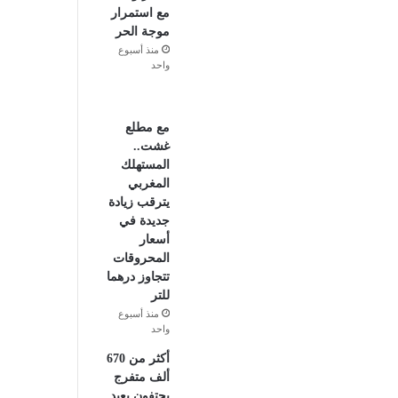
مع استمرار
موجة الحر
منذ أسبوع
واحد
مع مطلع
غشت..
المستهلك
المغربي
يترقب زيادة
جديدة في
أسعار
المحروقات
تتجاوز درهما
للتر
منذ أسبوع
واحد
أكثر من 670
ألف متفرج
يحتفون بعيد