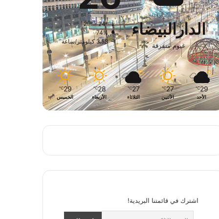
الدارالبيضاء
29º - 24º
74%
3.58 كيلومتر/ساعة
غيوم متفرقة
29
28
27
27
29
℃
℃
℃
℃
℃
الأحد
الأثنين
الثلاثاء
الأربعاء
الخميس
اشترك في قائمتنا البريدية!