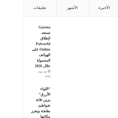
الأخيرة
الأشهر
تعليقات
Garena
تستعد
لإطلاق
Palworld
Online على
الهواتف
المحمولة
خلال 2026
منذ يوم
واحد
“اللواء
الأزرق”
يزين ثلاثة
شواطئ
بطنجة ويعزز
مكانتها