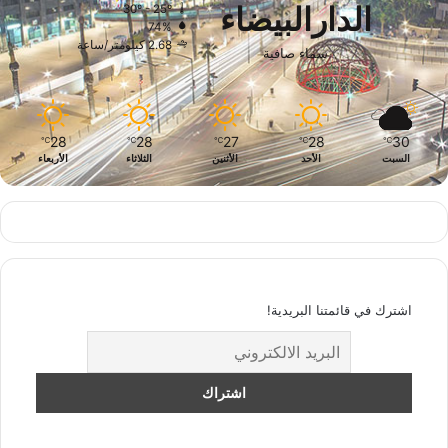
الدارالبيضاء
30º - 25º
74%
2.68 كيلومتر/ساعة
سماء صافية
28
28
27
28
30
℃
℃
℃
℃
℃
السبت
الأحد
الأثنين
الثلاثاء
الأربعاء
اشترك في قائمتنا البريدية!