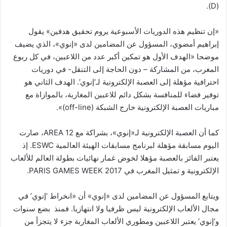
(D).
«إن تنظيم هذه الدوريات الأسبوعية يروم تحقيق هدفين» يقول
إبراهيم أمضوي، المسؤول عن المضامين لدى «إنوي»، الذي يضيف
موضحا «الهدف الأول هو تمكين أكبر عدد من اللاعبين، في كل ربوع
المغرب، من المشاركة – دون الحاجة إلى التنقل- في دوريات
احترافية مؤهلة إلى العصبة الإلكترونية لـ‘إنوي’. الهدف الثاني هو
توفير فضاء للمنافسة بشكل دائم للاعبين المغاربة، بالموازاة مع
مباريات العصبة الإلكترونية خارج الشبكة (off-line)».
كما أن العصبة الإلكترونية لـ«إنوي»، بشراكة مع AREA 12، صارت
اليوم مسابقة مؤهلة لبرنامج مسابقات الهيئة العالمية ESWC. إذ
يعتبر الفائز بالعصبة مؤهلا لخوض غمار نهائيات بطولة العالم للألعاب
الإلكترونية و تمثيل المغرب في PARIS GAMES WEEK 2017.
ويتابع المسؤول عن المضامين لدى «إنوي» أن «انخراط ‘إنوي’ في
مجال الألعاب الإلكترونية ليس ظرفيا ولا انتهازيا. فمنذ بضع سنوات
و‘إنوي’ يعتبر اللاعبين ومطوري الألعاب المغاربة جزء لا يتجزأ من