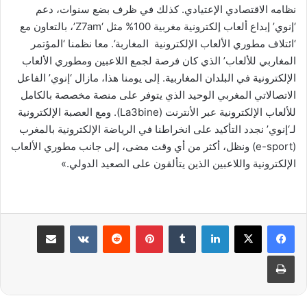
نظامه الاقتصادي الإعتيادي. كذلك في ظرف بضع سنوات، دعم
‘إنوي’ إبداع ألعاب إلكترونية مغربية 100% مثل ‘Z7am’، بالتعاون مع
‘ائتلاف مطوري الألعاب الإلكترونية المغاربة’. معا نظمنا ‘المؤتمر
المغاربي للألعاب’ الذي كان فرصة لجمع اللاعبين ومطوري الألعاب
الإلكترونية في البلدان المغاربية. إلى يومنا هذا، مازال ‘إنوي’ الفاعل
الاتصالاتي المغربي الوحيد الذي يتوفر على منصة مخصصة بالكامل
للألعاب الإلكترونية عبر الأنترنت (La3bine). ومع العصبة الإلكترونية
لـ‘إنوي’ نجدد التأكيد على انخراطنا في الرياضة الإلكترونية بالمغرب
(e-sport) ونظل، أكثر من أي وقت مضى، إلى جانب مطوري الألعاب
الإلكترونية واللاعبين الذين يتألقون على الصعيد الدولي.»
لينكدإن
بينتيريست
مشاركة عبر البريد
طباعة