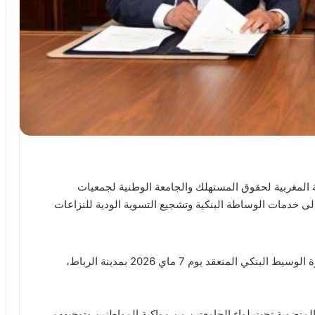
 المغربية لحقوق المستهلك والجامعة الوطنية لجمعيات
لى خدمات الوساطة البنكية وتشجيع التسوية الودية للنزاعات
وجرى توقيع الاتفاقيتين على هامش اجتماع مجلس إدارة الوسيط البنكي المنعقد يوم 7 ماي 2026 بمدينة الرباط،
منضوية تحت لواء الجامعتين من مواكبة المواطنين وتوجيههم