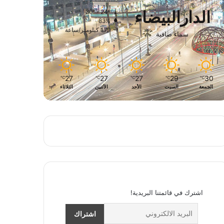
الدارالبيضاء
30º - 24º
83%
1.79 كيلومتر/ساعة
سماء صافية
27
27
27
29
30
℃
℃
℃
℃
℃
الجمعة
السبت
الأحد
الأثنين
الثلاثاء
اشترك في قائمتنا البريدية!