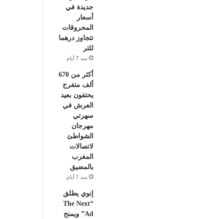
جديدة في
أسعار
المحروقات
تتجاوز درهما
للتر
منذ 7 أيام
أكثر من 670
ألف متفرج
يحتفون بعيد
العرش في
سهرتي
مهرجان
الشواطئ
لاتصالات
المغرب
بالمضيق
منذ 7 أيام
إنوي يطلق
“The Next
Ad” ويمنح