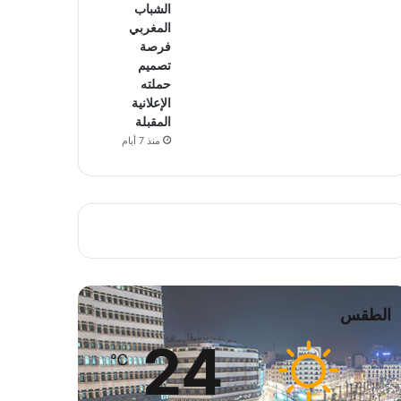
الشباب
المغربي
فرصة
تصميم
حملته
الإعلانية
المقبلة
منذ 7 أيام
الطقس
24
℃