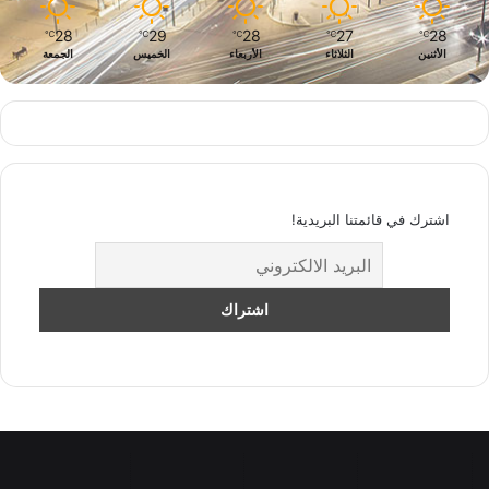
28
29
28
27
28
℃
℃
℃
℃
℃
الأثنين
الثلاثاء
الأربعاء
الخميس
الجمعة
اشترك في قائمتنا البريدية!