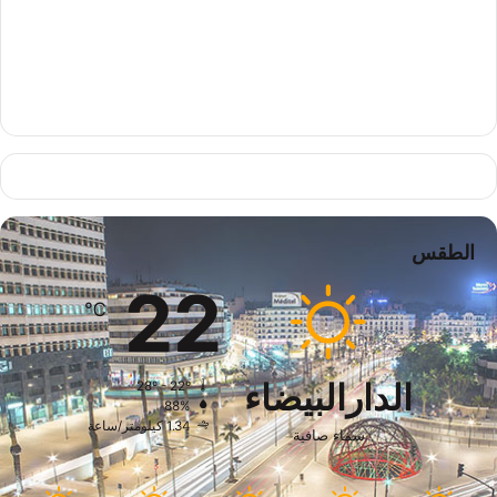
الطقس
22
℃
الدارالبيضاء
28º - 22º
88%
1.34 كيلومتر/ساعة
سماء صافية