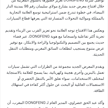
تواصل شركة DONGFENG تعزيز حضورها بالسوق المغربية من
خلال افتتاح معرض جديد بشارع مولاي سليمان رقم 98 بمدينة الدار
البيضاء، في خطوة تندرج ضمن استراتيجية توسع العلامة التجارية
بالمملكة ومواكبة التحولات المتسارعة التي يعرفها قطاع السيارات.
ويعكس هذا الافتتاح توجه العلامة نحو تعزيز القرب من الزبناء وتقديم
تجربة أكثر تفاعلية وانسجاما مع هوية DONGFENG، عبر فضاء
حديث يجمع بين التصميم والتكنولوجيا والراحة والابتكار، مع توفير
عرض متنوع يستجيب لتطلعات السائق المغربي ومتطلبات التنقل
الحديثة.
ويقدم المعرض الجديد مجموعة من الطرازات التي تشمل سيارات
تعمل بالبنزين وأخرى هجينة وكهربائية، بما يسمح للعلامة بالاستجابة
لمختلف الاستخدامات، سواء تعلق الأمر بالتنقل الحضري أو
الاستعمالات العائلية أو البحث عن حلول أكثر كفاءة في استهلاك
الطاقة.
وأكد عبد الحق خضراوي، المدير العام لـ DONGFENG المغرب، أن