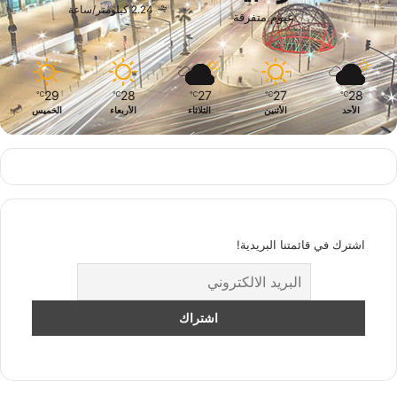
2.24 كيلومتر/ساعة
غيوم متفرقة
29
28
27
27
28
℃
℃
℃
℃
℃
الأحد
الأثنين
الثلاثاء
الأربعاء
الخميس
اشترك في قائمتنا البريدية!