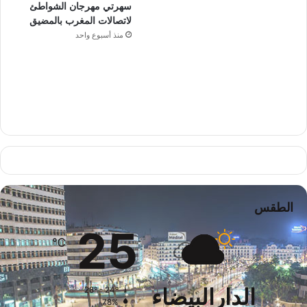
سهرتي مهرجان الشواطئ
لاتصالات المغرب بالمضيق
منذ أسبوع واحد
الطقس
25
℃
الدارالبيضاء
28º - 24º
78%