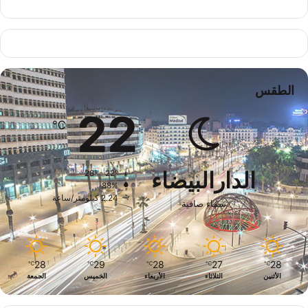
الطقس
22
℃
الدارالبيضاء
28º - 22º
88%
2.24 كيلومتر/ساعة
سماء صافية
28
29
28
27
28
℃
℃
℃
℃
℃
الأثنين
الثلاثاء
الأربعاء
الخميس
الجمعة