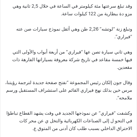
وقد تبلغ سرعتها مئة كيلومتر في الساعة في خلال 2,5 ثانية وهي
مزو دة ببطارية من 122 كيلوات ساعة.
وتبلغ زنة “لوتشه” 2,26 طن وهي أثقل نموذج سيارات صن عته
“فيراري”.
وهي ثاني سيارة تصن عها “فيراري” من أربعة أبواب والأولى التي
فيها خمسة مقاعد في تاريخ شركة معروفة بسياراتها الفارهة ذات
مقعدين.
وقال جون إلكان رئيس المجموعة “نفتح صفحة جديدة لترجمة رؤيتنا،
مرس خين بذلك نهج فيراري القائم على استشراف المستقبل ورسم
ملامحه”.
وكشفت “فيراري” عن نموذجها الجديد في وقت يشهد القطاع تباطؤا
في التحو ل إلى الصناعات الكهربائية والتخل ي عن محر كات
الاحتراق الداخلي بسبب طلب كان أدنى من المتوق ع.