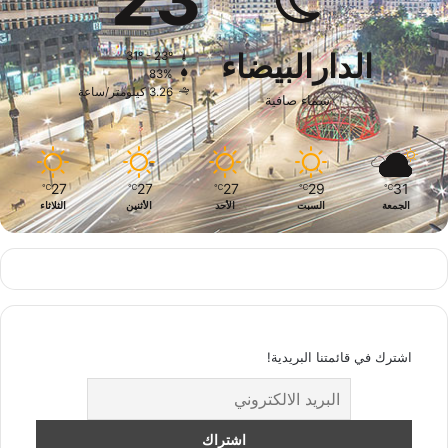
الدارالبيضاء
31º - 23º
83%
3.26 كيلومتر/ساعة
سماء صافية
27
27
27
29
31
℃
℃
℃
℃
℃
الجمعة
السبت
الأحد
الأثنين
الثلاثاء
اشترك في قائمتنا البريدية!