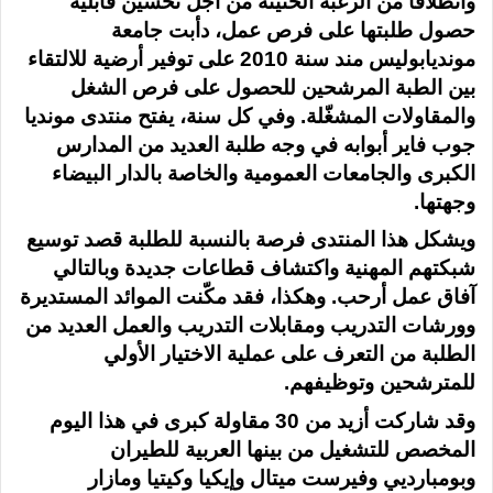
وانطلاقا من الرغبة الحثيثة من أجل تحسين قابلية
حصول طلبتها على فرص عمل، دأبت جامعة
مونديابوليس مند سنة 2010 على توفير أرضية للالتقاء
بين الطبة المرشحين للحصول على فرص الشغل
والمقاولات المشغّلة. وفي كل سنة، يفتح منتدى
مونديا
جوب فاير
أبوابه في وجه طلبة العديد من المدارس
الكبرى والجامعات العمومية والخاصة بالدار البيضاء
وجهتها.
ويشكل هذا المنتدى فرصة بالنسبة للطلبة قصد توسيع
شبكتهم المهنية واكتشاف قطاعات جديدة وبالتالي
آفاق عمل أرحب. وهكذا، فقد مكّنت الموائد المستديرة
وورشات التدريب ومقابلات التدريب والعمل العديد من
الطلبة من التعرف على عملية الاختيار الأولي
للمترشحين وتوظيفهم.
وقد شاركت أزيد من 30 مقاولة كبرى في هذا اليوم
المخصص للتشغيل من بينها العربية للطيران
وبومبارديي وفيرست ميتال وإيكيا وكيتيا ومازار