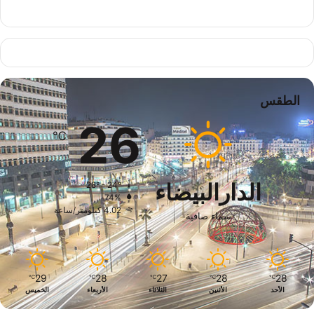
الطقس
26
℃
الدارالبيضاء
28º - 24º
74%
4.02 كيلومتر/ساعة
سماء صافية
29
28
27
28
28
℃
℃
℃
℃
℃
الأحد
الأثنين
الثلاثاء
الأربعاء
الخميس