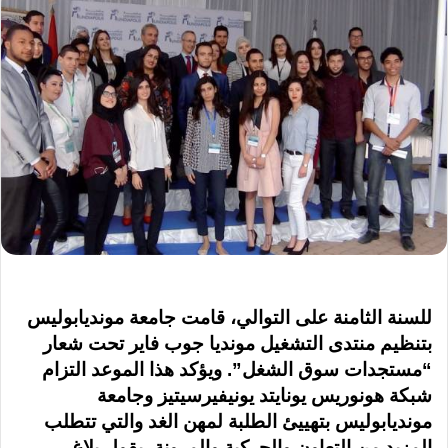
للسنة الثامنة على التوالي، قامت جامعة مونديابوليس
بتنظيم منتدى التشغيل مونديا جوب فاير تحت شعار
“مستجدات سوق الشغل”. ويؤكد هذا الموعد التزام
شبكة هونوريس يونايتد يونيفيرسيتيز وجامعة
مونديابوليس بتهييئ الطلبة لمهن الغد والتي تتطلب
المزيد من التعاون والحركية والمرونة، يقول بلاغ