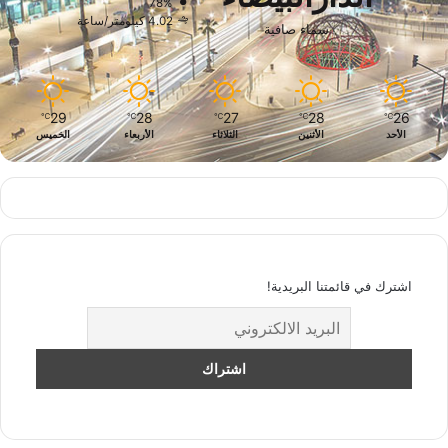
78%
4.02 كيلومتر/ساعة
سماء صافية
29
28
27
28
26
℃
℃
℃
℃
℃
الأحد
الأثنين
الثلاثاء
الأربعاء
الخميس
اشترك في قائمتنا البريدية!