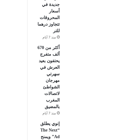
جديدة في
أسعار
المحروقات
تتجاوز درهما
للتر
منذ 7 أيام
أكثر من 670
ألف متفرج
يحتفون بعيد
العرش في
سهرتي
مهرجان
الشواطئ
لاتصالات
المغرب
بالمضيق
منذ 7 أيام
إنوي يطلق
“The Next
Ad” ويمنح