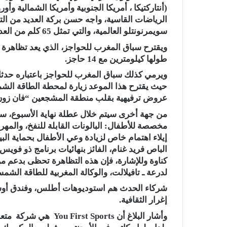
(أنتاركتيكا ، أمريكا الجنوبية وأمريكا الشمالية وأور
الرياضات القاسية، واجه حسن بركة العديد من الت
سويمرنونتلو العالمية، والتي تمثل 65 كلم من العدو و 10 كلم من السباحة.
ويقترح سباق المغرب للحواجز، الذي يعد تظاهرة لك
طولها كيلومترين مع 14 حاجز.
ويرمي كذلك سباق المغرب للحواجز باعتباره حدثا ري
حيث يقترح هذا الموعد زيارة لمحطة الطاقة الشمسي
عروض ترفيهية بقلب منطقة المشجعين “فان زون
من جهة أخرى سيتم خلال عطلة نهاية الأسبوع، سي
مخصصة للأطفال: البالونات القابلة للنفخ، والمه
إيلاء اهتمام خاص لزيادة وعي الأطفال بحماية ا
الباص فريد غنام، الفائز بنهائيات برنامج ذو فويس 
كناوة وللإشارة، فإن هذه التظاهرة تحظى بدعم 
لدرعة ـ تافيلالت، والوكالة المغربية للطاقة الشم
شركاء الحدث هم استوديوهات أطلس، وفندق أوسك
إغرار الثقافية.