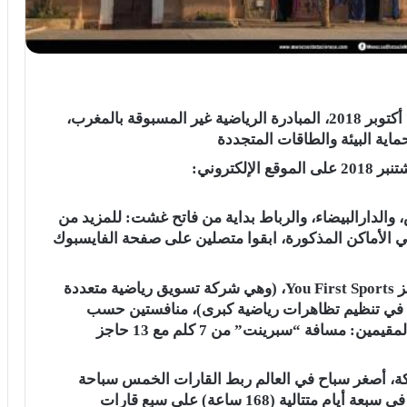
تحتضن ورزازات على أبواب الصحراء، يومي 6 و7 أكتوبر 2018، المبادرة الرياضية غير المسبوقة بالمغرب،
ية البيئة والطاقات المتجددة
التسجيل على الإنترنت مفتوح إلى غاية الأحد 30 شتنبر 2018 على الموقع الإلكتروني:
الدارالبيضاء، والرباط بداية من فاتح غشت: للمزيد من
 الأماكن المذكورة، ابقوا متصلين على صفحة الفايسبوك
وستقدم النسخة الأولى من سباق المغرب للحواجز You First Sports، (وهي شركة تسويق رياضية متعددة
ثر من 14 دولة ومتخصصة في تنظيم تظاهرات رياضية كبرى)، منافستين حسب
الاختيار. كما سيتم تقديم أثمان تفضيلية للمغاربة المقيمين: مسافة “سبرينت” من 7 كلم مع 13 حاجز
ة، أصغر سباح في العالم ربط القارات الخمس سباحة
سنة 2014 وأول مغربي يجري في سبعة مارطون، في سبعة أيام متتالية (168 ساعة) على سبع قارات