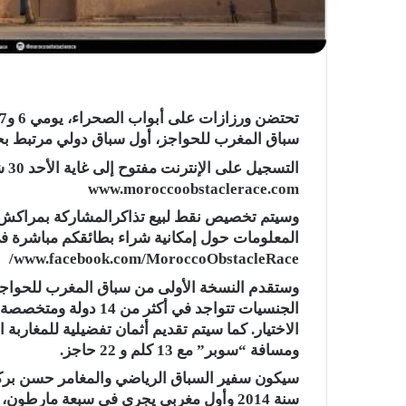
سباق المغرب للحواجز، أول سباق دولي مرتبط بحما
www.moroccoobstaclerace.com
وسيتم تخصيص نقط لبيع تذاكرالمشاركة بمراكش، و
المعلومات حول إمكانية شراء بطائقكم مباشرة في
www.facebook.com/MoroccoObstacleRace/
الجنسيات تتواجد في أك
ومسافة “سوبر” مع 13 كلم و 22 حاجز.
سيكون سفير السباق الرياضي والمغامر حسن برك