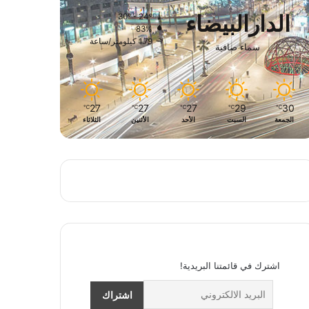
الدارالبيضاء
30º - 24º
83%
1.79 كيلومتر/ساعة
سماء صافية
27
27
27
29
30
℃
℃
℃
℃
℃
الجمعة
السبت
الأحد
الأثنين
الثلاثاء
اشترك في قائمتنا البريدية!