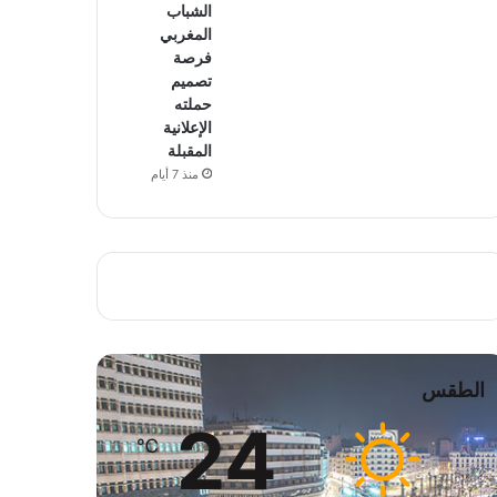
الشباب
المغربي
فرصة
تصميم
حملته
الإعلانية
المقبلة
منذ 7 أيام
الطقس
24
℃