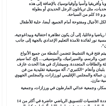
وبا وأفريقيا وآسيا وأوقيانوسيا). بالإضافة إلى هذه
حديات، مثل ترياتلون الرجل الحديدي أو بطولة
ل الأجيال ومفتوحة أمام الجميع، أيضا، حلبة للأطفال
اضيا وعائليا، إلى أن يكون تظاهرة احتفالية وبيداغوجية،
ة نور لفائدة تلامذة التعليم الإعدادي بالجهة إلى جانب
”.
تم فتح قرية التنشيط تتضمن أنشطة من جميع الأنواع
رجين، والرسم، والسيراميك، والموسيقى… إلخ. كما سيتم
لبيئة والطاقات المتجددة. وسيشارك في هذا الحدث عازف
بلبنان وأنغام “الكنبري”، آلة موسيقية تقليدية من فن
من عمالة والمجلس الإقليمي لورزازات، والمجلس الجهوي
سية-مازن.
ار، وجمعية عدائي المارطون في ورزازات، وجمعية
وأشار البلاغ أن You First Sports هي شركة متعددة الجنسيات للتسويق الرياضي حاضرة في أكثر من 14