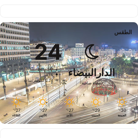
الطقس
24
℃
الدارالبيضاء
24º - 24º
83%
2.24 كيلومتر/ساعة
سماء صافية
27
27
27
29
30
℃
℃
℃
℃
℃
الجمعة
السبت
الأحد
الأثنين
الثلاثاء