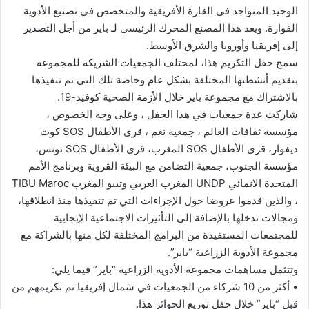
الوحيد المتواجد في القارة الأفريقية والمتخصص في تصنيع الأدوية
الفوارة. ويعد هذا المصنع المحرك الرئيسي لـ باير من أجل التصدير
إلى إفريقيا وأوروبا والشرق الأوسط.
سمح حفل التكريم هذا، لمختلف الجمعيات الشريكة للمجموعة
بتقديم أنشطتها المختلفة بشكل عام وخاصة تلك التي تم تنفيذها
بالاشتراك مع مجموعة باير خلال الأزمة الصحية كوفيد-19.
شاركت عدة جمعيات في هذا الحفل ، وعلى وجه الخصوص ،
مؤسسة ثقافات العالم ، جمعية نغم ، قرى الأطفال SOS كوت
ديفوار، قرى الأطفال SOS المغرب، قرى الأطفال SOS تونس،
مؤسسة الجنوب، جمعية التضامن مع البيئة القروية وبرنامج الأمم
المتحدة الانمائي UNDP المغرب العربي وتيبو المغرب TIBU Maroc
، والذين قدموا عروضا حول الإجراءات التي تم تنفيذها منذ انطلاقها،
ومجالات تدخلها بالإضافة إلى التأثيرات الاجتماعية الإيجابية
للمجتمعات المستفيدة من البرامج المختلفة لكل منها بالشراكة مع
مجموعة الأدوية الزراعية “باير”.
وتتثمل مساهمات مجموعة الأدوية الزراعية “باير” فيما يلي:
• أكثر من 10 شركاء من الجمعيات في شمال إفريقيا تم تكريمهم من
قبل “باير” خلال حفل توزيع الجوائز هذا.