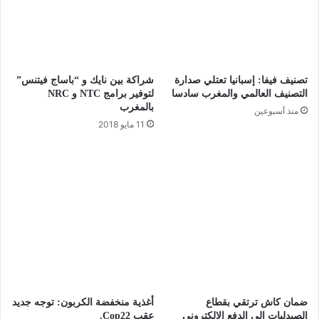
تصنيف فيفا: إسبانيا تعتلي صدارة
شراكة بين نايك و “باساج فيتنس”
التصنيف العالمي والمغرب سادسا
لتوفير برامج NTC و NRC
بالمغرب
منذ أسبوعين
11 مايو 2018
ضمان كاش ترتقي بقطاع
أغذية منخفضة الكربون: توجه جديد
الصيدليات إلى الدفع الإلكتروني
عقب Cop22.