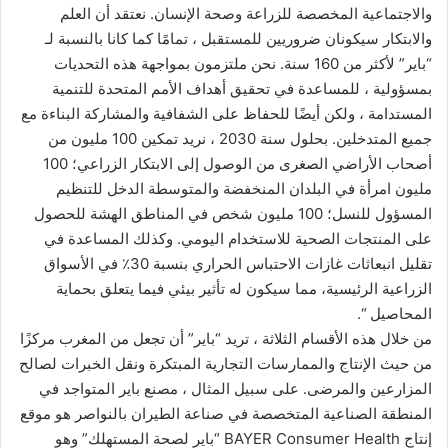
والاجتماعية المخصصة للزراعة وصحة الإنسان. نعتقد أن العلم
والابتكار سيكونان ضروريين للمستقبل ، تمامًا كما كانا بالنسبة لـ
“باير” لأكثر من 160 سنة. نحن ملتزمون بمواجهة هذه التحديات
بمسؤولية ، للمساعدة في تحقيق أهداف الأمم المتحدة للتنمية
المستدامة ، ولكن أيضًا للحفاظ على الشفافية والمشاركة البناءة مع
جميع المتدخلين. بحلول سنة 2030 ، نريد تمكين 100 مليون من
أصحاب الأراضي الصغرى من الوصول إلى الابتكار الزراعي؛ 100
مليون امرأة في البلدان المنخفضة والمتوسطة الدخل للتنظيم
المسؤول للنسل؛ 100 مليون شخص في المناطق الهشة للحصول
على المنتجات الصحية للاستخدام اليومي. وكذلك المساعدة في
تقليل انبعاثات غازات الاحتباس الحراري بنسبة 30٪ في الأسواق
الزراعية الرئيسية، مما سيكون له تأثير بيئي فيما يتعلق بحماية
المحاصيل “.
من خلال هذه الأقسام الثلاثة ، تريد “باير” أن تجعل من المغرب مركزًا
من حيث الإنتاج والممارسات التجارية المبتكرة ونقل الخبرات لصالح
المزارعين والمرضى. على سبيل المثال ، مصنع باير المتواجد في
المنطقة الصناعية المتخصصة في صناعة الطيران بالنواصر هو موقع
إنتاج BAYER Consumer Health “باير لصحة المستهلك” وهو