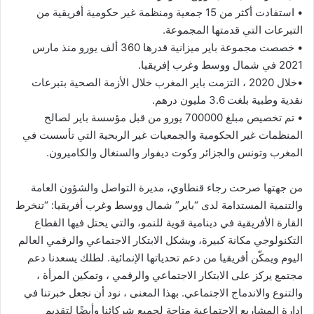
• استفادت أكثر من 15 جمعية ومنظمة غير حكومية أفريقية من
التبرعات التي قدمتها المجموعة.
• خصصت مجموعة باير ميزانية قدرها 360 ألف يورو منذ مارس
2021 في شمال ووسط وغرب إفريقيا.
•خلال 2020 ، التزمت باير المغرب خلال الأزمة الصحية بتبرعات
نقدية وطبية بلغت 3.6 مليون درهم.
• تم تخصيص مبلغ 700000 يورو من قبل مؤسسة باير لصالح
المنظمات غير الحكومية والجمعيات غير الربحية التي تأسست في
المغرب وتونس والجزائر وكوت ديفوار والسنغال والكاميرون.
من جهتها صرحت رجاء قنطاوي، مديرة التواصل والشؤون العامة
والتنمية المستدامة لدى “باير” شمال ووسط وغرب أفريقيا: “تنخرط
القارة الأفريقية في دينامية قوية للنمو، والتي يحتل فيها القطاع
التكنولوجي مكانة كبيرة، ويشكل الابتكار الاجتماعي والرقمي العالم
اليوم ويمكّن أفريقيا من دعم تحدياتها الإنمائية. لطلك يسعدنا دعم
مجتمع يركز على الابتكار الاجتماعي والرقمي ، وتمكين المرأة ،
والتنوع والاندماج الاجتماعي. بهذا المعنى ، نود أن نجعل خبرتنا في
إدارة المشاريع الاجتماعية متاحة لجميع شركائنا وأيضًا لتقديم