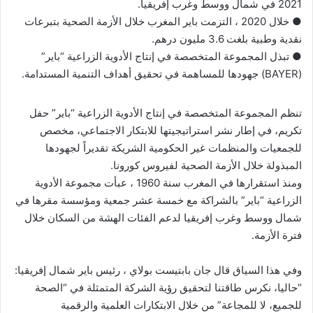
2021 في شمال ووسط وغرب إفريقيا.
● خلال 2020 ، التزمت باير المغرب خلال الأزمة الصحية بتبرعات
نقدية وطبية بلغت 3.6 مليون درهم.
● تبذل المجموعة المتخصصة في إنتاج الأدوية الزراعية “باير”
(BAYER) جهودها للمساهمة في تحقيق أهداف التنمية المستدامة.
تنظم المجموعة المتخصصة في إنتاج الأدوية الزراعية “باير” حفل
تكريم، في إطار نشر استراتيجيتها للابتكار الاجتماعي، مخصص
للجمعيات والمنظمات غير الحكومية الشريكة تقديراً لجهودها
المبذولة خلال الأزمة الصحية لفيروس كورونا.
ومنذ استقرارها في المغرب سنة 1960 ، عبأت مجموعة الأدوية
الزراعية “باير” بالشراكة مع خمسة عشر جمعية ومؤسسة مقرها في
شمال ووسط وغرب إفريقيا لدعم الفئات الهشة من السكان خلال
فترة الأزمة.
وفي هذا السياق قال جان بابتيست بولاي ، رئيس باير شمال إفريقيا:
“حاليا، نكرس طاقتنا لتحقيق رؤية الشركة المتمثلة في “الصحة
للجميع، لا للمجاعة” من خلال الابتكارات العلمية والرقمية