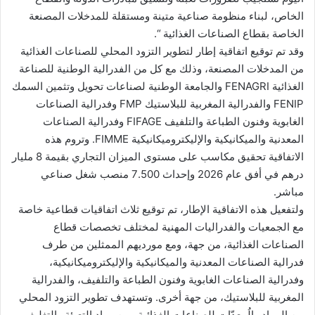
الخاص، لبناء منظومة صناعية متينة ومستقلة للمدخلات المصنعة
الخاصة بقطاع الصناعات الغذائية “.
وقد تم توقيع اتفاقية إطار لتطوير التزود المحلي للصناعات الغذائية
من المدخلات المصنعة، وذلك مع كل من الفدرالية الوطنية للصناعة
الغذائية FENAGRI والجامعة الوطنية لصناعات تحويل وتثمين السمك
FENIP والفدرالية المغربية للبلاستيك FMP وفدرالية الصناعات
الغابوية وفنون الطباعة والتلفيف FIFAGE وفدرالية الصناعات
المعدنية والميكانيكية والإليكتروميكانيكية FIMME. وتروم هذه
الاتفاقية تحقيق مكاسب على مستوى الميزان التجاري بقيمة 8 مليار
درهم في أفق عام 2026 وإحداث 7.500 منصب شغل صناعي
مباشر.
ولتفعيل هذه الاتفاقية الإطار، تم توقيع ثلاث اتفاقيات قطاعية خاصة
مع الجمعيات والفدراليات المهنية لمختلف تخصصات قطاع
الصناعات الغذائية، من جهة، ومع مورديهم الممثلين من طرف
فدرالية الصناعات المعدنية والميكانيكية والإليكتروميكانيكية،
وفدرالية الصناعات الغابوية وفنون الطباعة والتلفيف، والفدرالية
المغربية للبلاستيك، من جهة أخرى. وتستهدف تطوير التزود المحلي
من المواد والُمعدّات للصناعات الغذائية ومن مواد التعبئة والتغليف