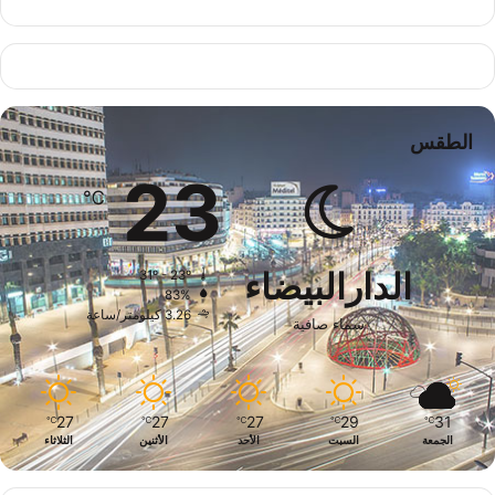
الطقس
23
℃
الدارالبيضاء
31º - 23º
83%
3.26 كيلومتر/ساعة
سماء صافية
27
27
27
29
31
℃
℃
℃
℃
℃
الجمعة
السبت
الأحد
الأثنين
الثلاثاء