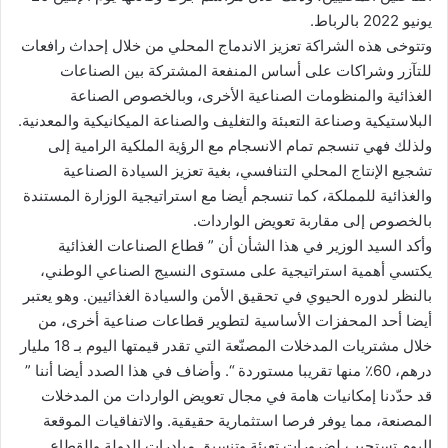
يونيو 2022 بالرباط.
وتتوخى هذه الشراكة تعزيز الاندماج المحلي من خلال إحداث رافعات
للتآزر وشراكات على أساس المنفعة المشتركة بين الصناعات
الغذائية والمنظومات الصناعية الأخرى، وبالخصوص الصناعة
البلاستيكية وصناعة التعبئة والتغليف والصناعة الميكانيكية والمعدنية.
ولذلك فهي تنسجم تمام الانسجام مع الرؤية الملكية الرامية إلى
تشجيع الإنتاج المحلي التنافسي، بغية تعزيز السيادة الصناعية
والغذائية للمملكة، كما تنسجم أيضا مع استراتيجية الوزارة المستندة
بالخصوص إلى مقاربة تعويض الواردات.
وأكد السيد الوزير في هذا الشأن أن ” قطاع الصناعات الغذائية
يكتسي أهمية استراتيجية على مستوى النسيج الصناعي الوطني،
بالنظر لدوره الحيوي في تحقيق الأمن والسيادة الغذائيين. وهو يعتبر
أيضا أحد المحفزات الأساسية لتطوير قطاعات صناعية أخرى، من
خلال مشتريات المدخلات المصنّعة التي تقدر قيمتها اليوم بـ 18 مليار
درهم، 60٪ منها تقريبا مستوردة “. وأضاف في هذا الصدد أيضا أننا ”
قد حدّدنا إمكانيات هامة في مجال تعويض الواردات من المدخلات
المصنعة، مما يوفر فرصا استثمارية حقيقية. والاتفاقيات الموقعة
اليوم تستجيب لضرورات تعبئة وتنسيق مبادرات الدولة والقطاع