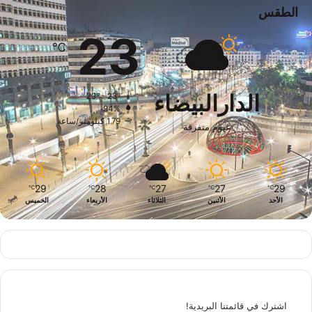
الطقس
23
℃
الدارالبيضاء
29º - 23º
94%
1.79 كيلومتر/ساعة
غيوم متفرقة
29
28
27
27
29
℃
℃
℃
℃
℃
الأحد
الأثنين
الثلاثاء
الأربعاء
الخميس
اشترك في قائمتنا البريدية!