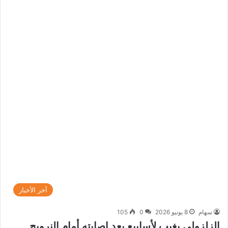
آخر الأخبار
سهام
8 يونيو 2026
0
105
الزلزولي يغيب لأسابيع بعد إصابته أمام النرويج