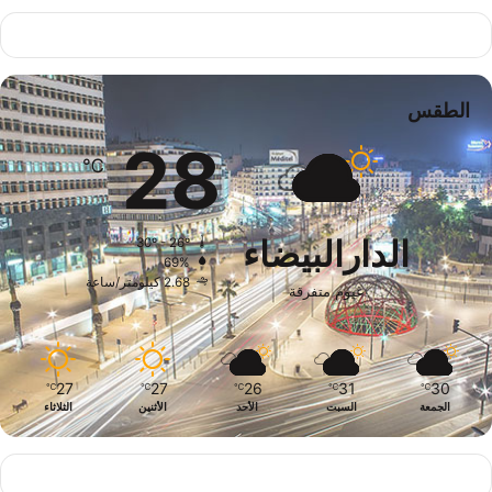
الطقس
28
℃
الدارالبيضاء
30º - 26º
69%
2.68 كيلومتر/ساعة
غيوم متفرقة
27
27
26
31
30
℃
℃
℃
℃
℃
الجمعة
السبت
الأحد
الأثنين
الثلاثاء