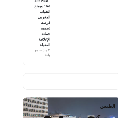
“The Next
Ad” ويمنح
الشباب
المغربي
فرصة
تصميم
حملته
الإعلانية
المقبلة
منذ أسبوع
واحد
الطقس