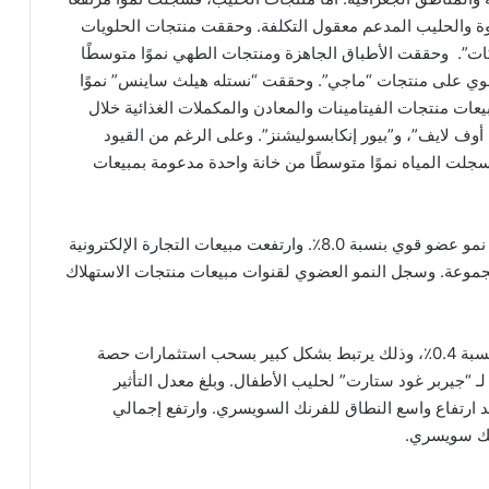
 والحليب المدعم معقول التكلفة. وحققت منتجات الحلويات
كات”. وحققت الأطباق الجاهزة ومنتجات الطهي نموًا متوسطًا
قوي على منتجات “ماجي”. وحققت “نستله هيلث ساينس” نموًا
يعات منتجات الفيتامينات والمعادن والمكملات الغذائية خلال
أوف لايف”، و”بيور إنكابسوليشنز”. وعلى الرغم من القيود
سجلت المياه نموًا متوسطًا من خانة واحدة مدعومة بمبيعات
أما على صعيد القنوات، فحافظت مبيعات التجزئة على نمو عضو قوي بنسبة 8.0٪. وارتفعت مبيعات التجارة الإلكترونية
 إجمالي مبيعات المجموعة. وسجل النمو العضوي لقنوات مبيعات منتجات الاستهلاك
أدى صافي عمليات الاستحواذ إلى انخفاض المبيعات بنسبة 0.4٪، وذلك يرتبط بشكل كبير بسحب استثمارات حصة
لـ “جيربر غود ستارت” لحليب الأطفال. وبلغ معدل التأثير
أسعار الصرف الأجنبي على المبيعات 6.7٪، بعد ارتفاع واسع النطاق للفرنك السويسري. وارتفع إجمالي