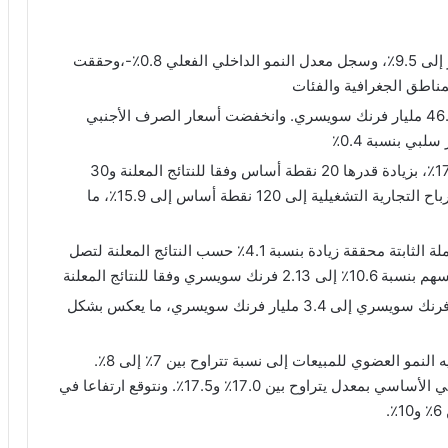
بلغ النمو العضوي 8.7٪، فيما ارتفع معدل التسعير إلى 9.5٪، وسجل معدل النمو الداخلي الفعلي 0.8٪-،وحققت
ناطق الجغرافية والفئات
ارتفع إجمالي المبيعات المُعلنة بنسبة 1.6٪ إلى 46.3 مليار فرنك سويسري. وانخفضت أسعار الصرف الأجنبي
بلغ هامش الأرباح التجارية التشغيلية الأساسية 17.1٪، بزيادة قدرها 20 نقطة أساس وفقا للنتائج المعلنة و30
نقطة أساس بالعملة الثابتة. فيما ارتفع هامش الأرباح التجارية التشغيلية إلى 120 نقطة أساس إلى 15.9٪، ما
ارتفعت الأرباح الأساسية للسهم بنسبة 11.1٪ بالعملة الثابتة محققة زيادة بنسبة 4.1٪ حسب النتائج المعلنة لتصل
حقق التدفق النقدي الحر زيادة بمقدار 1.9 مليار فرنك سويسري إلى 3.4 مليار فرنك سويسري، ما يعكس بشكل
نعمل على زيادة عملية توجيه النمو العضوي للمبيعات إلى نسبة تتراوح بين 7٪ إلى 8٪.
كذلك، نتوقع تحسن هامش الربح التجاري التشغيلي الأساسي بمعدل يتراوح بين 17.0٪ و17.5٪. ونتوقع ارتفاعا في
.