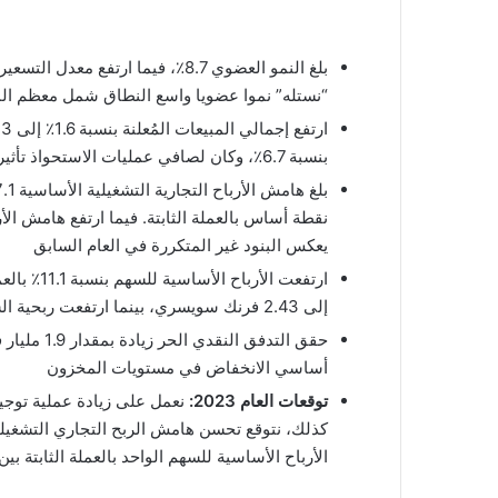
“نستله” نموا عضويا واسع النطاق شمل معظم الم
بنسبة 6.7٪، وكان لصافي عمليات الاستحواذ تأثير سلبي بنسبة 0.4٪
يعكس البنود غير المتكررة في العام السابق
إلى 2.43 فرنك سويسري، بينما ارتفعت ربحية السهم بنسبة 10.6٪ إلى 2.13 فرنك سويسري وفقا للنتائج المعلنة
أساسي الانخفاض في مستويات المخزون
توقعات العام 2023:
الأرباح الأساسية للسهم الواحد بالعملة الثابتة بين 6٪ و10٪