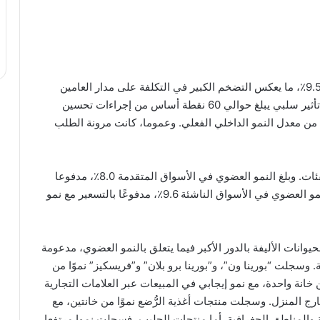
بلغ النمو العضوي 8.7٪، بينما ارتفع معدل التسعير إلى 9.5٪، ما يعكس التضخم الكبير في التكلفة على مدار العامين
الماضيين. وبلغ معدل النمو الداخلي الفعلي 0.8٪-، مع تأثير سلبي يبلغ حوالي 60 نقطة أساس من إجراءات تحسين
 من معدل النمو الداخلي الفعلي. وعموما، كانت مرونة الطلب
كان النمو واسع النطاق وشمل المناطق الجغرافية والفئات. وبلغ النمو العضوي في الأسواق المتقدمة 8.0٪، مدفوعا
بمعدل التسعير مع نمو داخلي فعلي سلبي. بينما بلغ النمو العضوي في الأسواق الناشئة 9.6٪، مدفوعًا بالتسعير مع نمو
يوانات الأليفة بالدور الأكبر فيما يتعلق بالنمو العضوي، مدعومة
سجلت “بورينا ون”، و”بورينا برو بلان” و”فريسكيز” نموًا من
خانة واحدة، مع نمو إيجابي في المبيعات عبر العلامات التجارية
ج المنزل. وسجلت منتجات أغذية الرُّضع نموًا من خانتين، مع
والمناطق الجغرافية. أما منتجات الحليب، فسجلت نموا مرتفعا