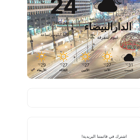
24
℃
الدارالبيضاء
24º - 24º
83%
1.79 كيلومتر/ساعة
غيوم متفرقة
29
27
27
27
31
℃
℃
℃
℃
℃
السبت
الأحد
الأثنين
الثلاثاء
الأربعاء
اشترك في قائمتنا البريدية!