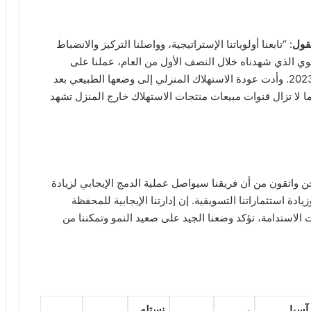
لقول
: “تابعنا أولوياتنا الإستراتيجية، وواصلنا التركيز والانضباط
لقوي الذي شهدناه خلال النصف الأول من العام، عملنا على
تحديث توقعاتنا الخاصة بالنمو العضوي للمبيعات لعام 2023. وأدت عودة الاستهلاك المنزلي إلى وضعها الطبيعي بعد
تنا، فيما لا تزال قنوات مبيعات منتجات الاستهلاك خارج المنزل تشهد
ظر إلى القادم من العام 2023، نحن واثقون من أن فريقنا سيواصل عملية الدمج الإيجابي لزيادة
دة استثماراتنا التسويقية. إن إدارتنا الإيجابية للمحفظة
 الاستدامة، تؤكد وضعنا الجيد على صعيد النمو وتمكننا من
آسيا
نستله