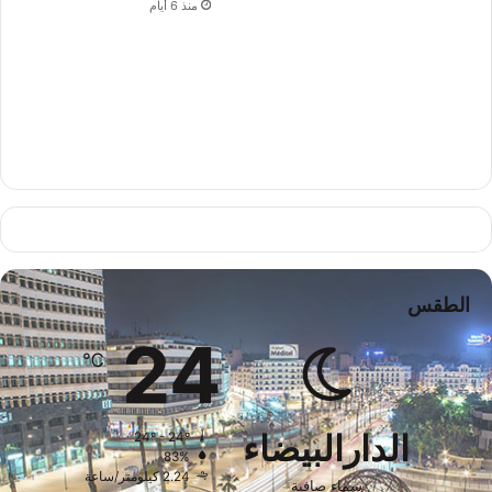
منذ 6 أيام
الطقس
24
℃
الدارالبيضاء
24º - 24º
83%
2.24 كيلومتر/ساعة
سماء صافية