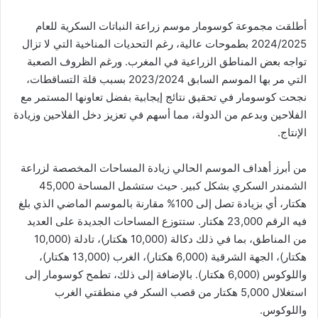
أطلقت مجموعة كوسومار موسم زراعة النباتات السكرية للعام
2024/2025 بطموحات عالية، رغم التحديات المناخية التي لا تزال
تواجه بعض المناطق الزراعية في المغرب. ورغم الظروف الصعبة
التي مر بها الموسم السابق 2023/2024 بسبب قلة التساقطات،
نجحت كوسومار في تحقيق نتائج إيجابية بفضل تعاونها المستمر مع
الفلاحين وبدعم من الدولة، مما أسهم في تعزيز دخل الفلاحين وزيادة
الإنتاج.
من أبرز أهداف الموسم الحالي زيادة المساحات المخصصة لزراعة
الشمندر السكري بشكل كبير. حيث ستشمل المساحة 45,000
هكتار، أي بزيادة تصل إلى 100% مقارنة بالموسم الماضي الذي بلغ
فيه الرقم 23,000 هكتار. ستتوزع المساحات الجديدة على العديد
من المناطق، بما في ذلك دكالة (10,000 هكتار)، تادلة (10,000
هكتار)، الجهة الشرقية (6,000 هكتار)، الغرب (13,000 هكتار)،
واللوكوس (6,000 هكتار). بالإضافة إلى ذلك، تطمح كوسومار إلى
استغلال 5,000 هكتار من قصب السكر في منطقتي الغرب
واللوكوس.