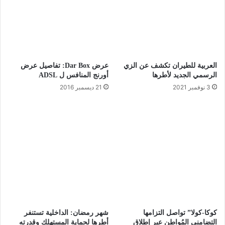
العربية للطيران تكشف عن الزي
عرض Dar Box: تفاصيل عرض
الرسمي الجديد لأطرها
أورنج المنافس ل ADSL
3 نوفمبر 2021
21 ديسمبر 2016
كوكا-كولا” تواصل التزامها
شهر رمضان: الداخلية تستنفر
التضامني المُواطن عبر إطلاق
أطرها لحماية المستهلك وقدرته