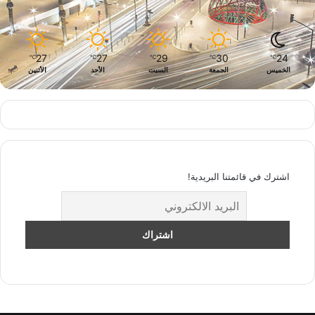
27
27
29
30
24
℃
℃
℃
℃
℃
الخميس
الجمعة
السبت
الأحد
الأثنين
اشترك في قائمتنا البريدية!