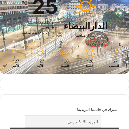
25
℃
الدارالبيضاء
27º - 24º
73%
2.24 كيلومتر/ساعة
سماء صافية
27
27
28
28
27
℃
℃
℃
℃
℃
الخميس
الجمعة
السبت
الأحد
الأثنين
اشترك في قائمتنا البريدية!