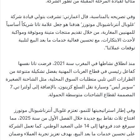
مثالياً لقيادة المرحلة المقبلة من تطور الشركة.
وفي تصريحه بالمناسبة، قال اعمارتي: تشرفت بتولي قيادة شركة
‘غلوبال أنترناشيونال موتورز’ هدفنا هو جعل علامة تاتا شريكاً أساسياً
للمهنيين المغاربة، من خلال تقديم منتجات متينة وموثوقة ومواكبة
لأحدث الابتكارات، مع تحسين فعالية خدمات ما بعد البيع لتلبية
توقعات عملائنا”.
منذ انطلاق نشاطها في المغرب سنة 2021، فرضت تاتا نفسها
كفاعل رئيسي في قطاع العربات المهنية بفضل تشكيلة متنوعة من
الطرازات التي تلبي متطلبات السوق المحلية، مثل الشاحنة الصغيرة
“سوبير أيس” وسيارة نقل السلع كزينون، بالإضافة إلى أولترا تي.7
المصممة لقطاع الشاحنات متوسطة الحمولة.
وفي إطار استراتيجيتها للنمو، تعتزم غلوبال أنترناشيونال موتورز
افتتاح ثلاث نقاط بيع جديدة خلال الفصل الأول من سنة 2025، مما
سيرفع عدد فروعها إلى 14 على الصعيد الوطني. كما تعمل الشركة
على تحسين خدمات ما بعد البيع، بهدف تعزيز تجربة العملاء وضمان