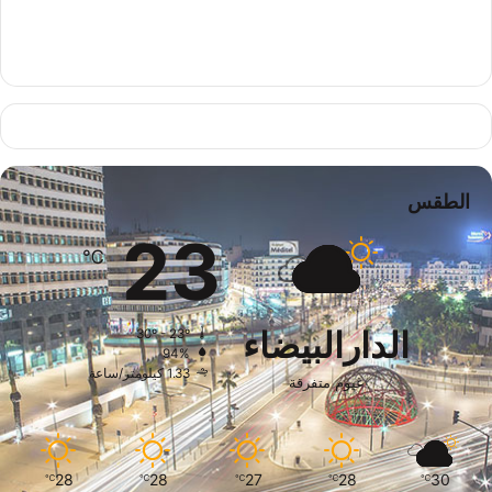
الطقس
23
℃
الدارالبيضاء
30º - 23º
94%
1.33 كيلومتر/ساعة
غيوم متفرقة
28
28
27
28
30
℃
℃
℃
℃
℃