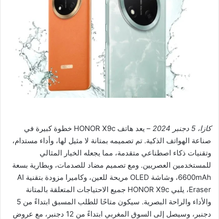
كازا، 5 دجنبر 2024
– يعد هاتف HONOR X9c خطوة كبيرة في
صناعة الهواتف الذكية. تم تصميمه بمتانة لا مثيل لها، وأداء مستدام،
وتقنيات ذكاء اصطناعي متقدمة، مما يجعله الخيار المثالي
للمستخدمين العصريين. ومع تصميم مضاد للصدمات، وبطارية بسعة
6600mAh، وشاشة OLED مريحة للعين، وكاميرا مزودة بتقنية AI
Eraser، يلبي HONOR X9c جميع الاحتياجات المتعلقة بالمتانة
والأداء والراحة البصرية. سيكون متاحًا للطلب المسبق ابتداءً من 5
دجنبر، وسيصل إلى السوق المغربي ابتداءً من 12 دجنبر، مع عروض