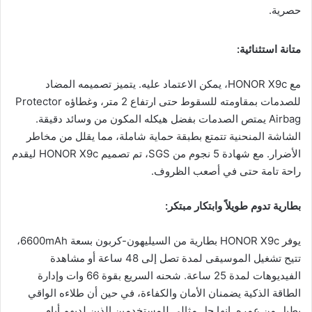
حصرية.
متانة استثنائية:
مع HONOR X9c، يمكن الاعتماد عليه. يتميز تصميمه المضاد
للصدمات بمقاومته للسقوط حتى ارتفاع 2 متر، وغطاؤه Protector
Airbag يمتص الصدمات بفضل هيكله المكون من وسائد دقيقة.
الشاشة المنحنية تتمتع بطبقة حماية شاملة، مما يقلل من مخاطر
الأضرار. مع شهادة 5 نجوم من SGS، تم تصميم HONOR X9c ليقدم
راحة تامة حتى في أصعب الظروف.
بطارية تدوم طويلاً وابتكار مبتكر:
يوفر HONOR X9c بطارية من السيليهون-كربون بسعة 6600mAh،
تتيح تشغيل الموسيقى لمدة تصل إلى 48 ساعة أو مشاهدة
الفيديوهات لمدة 25 ساعة. شحنه السريع بقوة 66 وات وإدارة
الطاقة الذكية يضمنان الأمان والكفاءة، في حين أن طلاءه الواقي
يطيل من عمره. إنها حل مثالي للمستخدمين الذين لديهم أيام