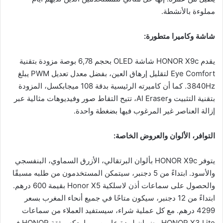
مملوءة بالأنشطة.
شاشة وكاميرا متطورة:
يقدم HONOR X9c شاشة OLED بحجم 6,78 بوصة مزودة بتقنية
Eye Comfort لتقليل إرهاق العين، بفضل معدل تعديل PWM يبلغ
3840Hz. كما أن كاميرته الرئيسية بدقة 108 ميجابكسل، المزودة
بتقنية التثبيت وAI Eraser، تتيح التقاط صور وفيديوهات مثالية عبر
إزالة العناصر غير المرغوب فيها بضغطة واحدة.
التوافر، الألوان والعروض الخاصة:
يتوفر HONOR X9c بألوان البرتقالي، الأزرق السماوي، البنفسجي
والأسود. ابتداءً من 5 دجنبر، سيتمكن المستخدمون من طلبه مسبقًا
والحصول على سماعات أذن لاسلكية Honor X5 بقيمة 600 درهم.
ابتداءً من 12 دجنبر، سيكون متاحًا في جميع أنحاء المغرب بسعر
4299 درهم. مع كل عملية شراء، سيستفيد العملاء من سماعات
HONOR X3 Lite وضمان لمدة عامين، مما يعكس ثقة HONOR في