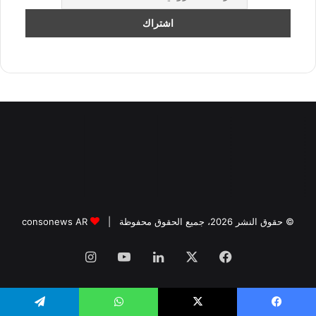
© حقوق النشر 2026، جميع الحقوق محفوظة |
consonews AR
فيسبوك
‫X
لينكدإن
‫YouTube
انستقرام
يسبوك
‫X
واتساب
تيلقرام