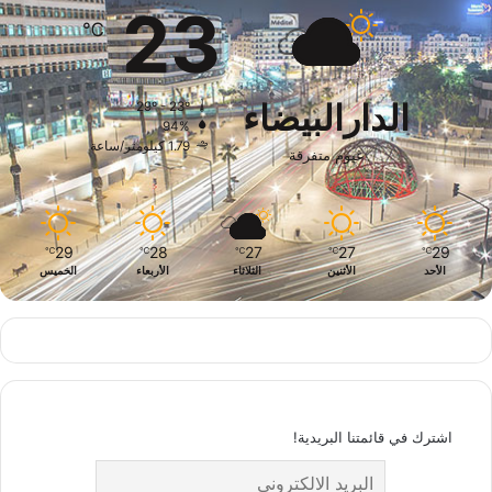
23
℃
الدارالبيضاء
29º - 23º
94%
1.79 كيلومتر/ساعة
غيوم متفرقة
29
28
27
27
29
℃
℃
℃
℃
℃
الأحد
الأثنين
الثلاثاء
الأربعاء
الخميس
اشترك في قائمتنا البريدية!