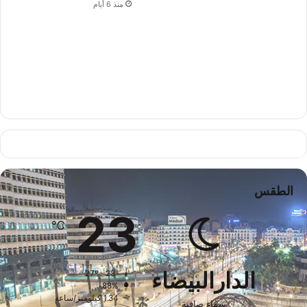
منذ 6 أيام
الطقس
23
℃
الدارالبيضاء
27º - 23º
88%
1.34 كيلومتر/ساعة
سماء صافية