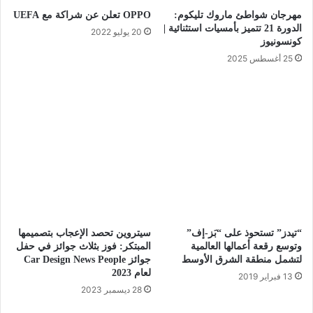
مهرجان شواطئ ماروك تليكوم:
OPPO تعلن عن شراكة مع UEFA
الدورة 21 تتميز بأمسيات استثنائية |
20 يوليو 2022
كونسونيوز
25 أغسطس 2025
“تيدز” تستحوذ على “بَز-إف”
سيتروين تحصد الإعجاب بتصميمها
وتوسع رقعة أعمالها العالمية
المبتكر: فوز بثلاث جوائز في حفل
لتشمل منطقة الشرق الأوسط
جوائز Car Design News People
لعام 2023
13 فبراير 2019
28 ديسمبر 2023