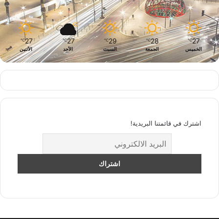
27
27
29
28
27
℃
℃
℃
℃
℃
الخميس
الجمعة
السبت
الأحد
الأثنين
اشترك في قائمتنا البريدية!