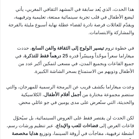
هذا الحدث، الذي يُعد سابقة في المشهد الثقافي المغربي، يأتي
ليضع الأطفال في قلب تجربة سينمائية ممتعة، تعليمية وترفيهية،
ويقدّم للعائلات فرصة نادرة لقضاء عطلة نهاية أسبوع مليئة بالفرجة
والمشاركة والابتسامات.
في خطوة تروم
تيسير الولوج إلى الثقافة والفن السابع
، حددت
ميغاراما سعراً موحّداً وميسّراً قدره
25 درهماً فقط للتذكرة
، في
جميع القاعات وبجميع المدن، في مسعى لتمكين أكبر عدد من
الأطفال وذويهم من الاستمتاع بسحر الشاشة الكبيرة.
وعدت ميغاراما بكشف قريب عن البرمجة الرسمية للمهرجان، والتي
ستضم مجموعة مختارة من
أجمل أفلام الأطفال
، الكلاسيكية
والحديثة، التي ستُعرض على مدى يومين في جو عائلي محض.
لكن الحدث لن يقتصر فقط على العروض السينمائية، بل سيُحوّل
قاعات العرض إلى
فضاءات للعب والإبداع
، عبر تنظيم ورشات رسم،
أنشطة ترفيهية، مفاجآت في أروقة السينما، وتوزيع
هدايا مخصصة