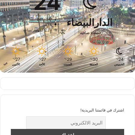
24
الدارالبيضاء
24º - 24º
83%
2.24 كيلومتر/ساعة
سماء صافية
27
27
29
30
24
℃
℃
℃
℃
℃
الخميس
الجمعة
السبت
الأحد
الأثنين
اشترك في قائمتنا البريدية!