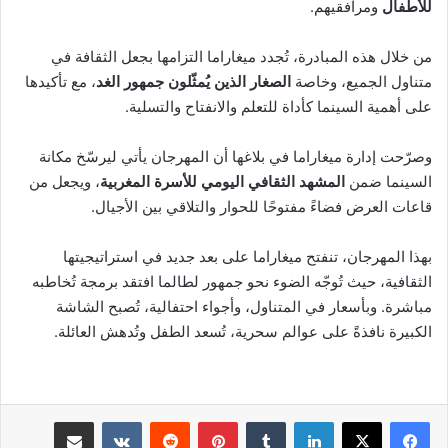
للأطفال
ومرافقيهم.
من خلال هذه المبادرة، تُجدد ميغاراما التزامها بجعل الثقافة في
متناول الجميع، وخاصة
الصغار الذين يُمثّلون جمهور الغد
، مع تأكيدها
على أهمية السينما كأداة للتعلم والانفتاح والتسلية.
وصرّحت إدارة ميغاراما في بلاغها أن المهرجان يأتي ليرسّخ مكانة
السينما ضمن
المشهد الثقافي اليومي للأسرة المغربية
، ويجعل من
قاعات العرض فضاءً مفتوحًا للحوار والتلاقي بين الأجيال.
بهذا المهرجان، تنفتح ميغاراما على بعد جديد في استراتيجيتها
الثقافية، حيث تُوجّه الضوء نحو جمهور لطالما افتقد برمجة تُخاطبه
مباشرة. وبأسعار في المتناول، وأجواء احتفالية، تُصبح الشاشة
الكبيرة نافذةً على عوالم سحرية، تُسعد الطفل وتُدهش العائلة.
لينكدإن
بينتيريست
مشاركة عبر البريد