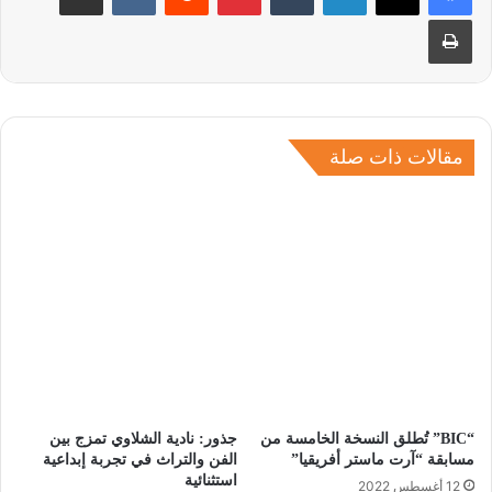
طباعة
مقالات ذات صلة
“BIC” تُطلق النسخة الخامسة من
جذور: نادية الشلاوي تمزج بين
مسابقة “آرت ماستر أفريقيا”
الفن والتراث في تجربة إبداعية
استثنائية
12 أغسطس 2022