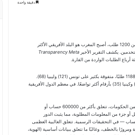
دقيقة واحدة
مع اقتراب عدد الطلبات الموجهة في عام 2024 من 1200 طلب، أصبح المغرب هو البلد الأفريقي الأكثر
Transparency Meta
 أرباع الطلبات الواردة من القارة.
بين صغير وعام 2024، قدمت السلطات المغربية 1188 طلبًا، متفوقة بكثير على تونس (121) وليبيا (68).
وتلتها الجزائر (54) وغانا (38) وجنوب إفريقيا (36) وكينيا (35) بأرقام أكثر تواضعًا. في معظم الدول الأفريقية
على الصعيد العالمي، تلقت Meta 322062 طلبًا من الحكومات، تتعلق بأكثر من 600000 حساب أو
شركة كل أو جزء من المعلومات المطلوبة، مما يثبت الدور
تساب — في التحقيقات الرسمية. تتعلق الغالبية العظمى
 ومرورًا بالخطف، وغالبًا ما تتعلق ببيانات أساسية (الهوية،