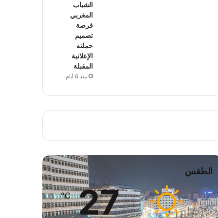
الشباب
المغربي
فرصة
تصميم
حملته
الإعلانية
المقبلة
منذ 6 أيام
الطقس
27
℃