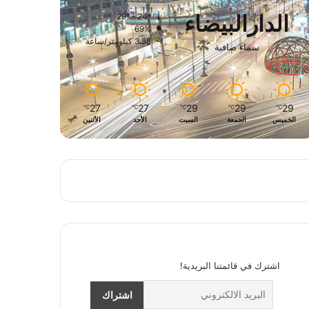
الدارالبيضاء
29º - 24º
69%
3.58 كيلومتر/ساعة
سماء صافية
27
27
29
29
29
℃
℃
℃
℃
℃
الخميس
الجمعة
السبت
الأحد
الأثنين
اشترك في قائمتنا البريدية!