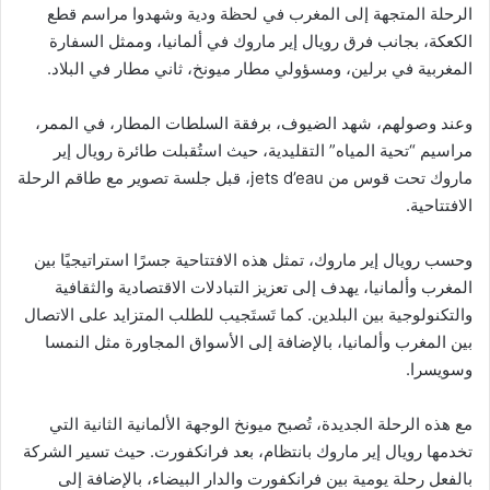
الرحلة المتجهة إلى المغرب في لحظة ودية وشهدوا مراسم قطع
الكعكة، بجانب فرق رويال إير ماروك في ألمانيا، وممثل السفارة
المغربية في برلين، ومسؤولي مطار ميونخ، ثاني مطار في البلاد.
وعند وصولهم، شهد الضيوف، برفقة السلطات المطار، في الممر،
مراسيم “تحية المياه” التقليدية، حيث استُقبلت طائرة رويال إير
ماروك تحت قوس من jets d’eau، قبل جلسة تصوير مع طاقم الرحلة
الافتتاحية.
وحسب رويال إير ماروك، تمثل هذه الافتتاحية جسرًا استراتيجيًا بين
المغرب وألمانيا، يهدف إلى تعزيز التبادلات الاقتصادية والثقافية
والتكنولوجية بين البلدين. كما تَستَجيب للطلب المتزايد على الاتصال
بين المغرب وألمانيا، بالإضافة إلى الأسواق المجاورة مثل النمسا
وسويسرا.
مع هذه الرحلة الجديدة، تُصبح ميونخ الوجهة الألمانية الثانية التي
تخدمها رويال إير ماروك بانتظام، بعد فرانكفورت. حيث تسير الشركة
بالفعل رحلة يومية بين فرانكفورت والدار البيضاء، بالإضافة إلى