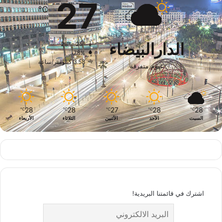
27
℃
الدارالبيضاء
28º - 25º
78%
3.58 كيلومتر/ساعة
غيوم متفرقة
28
28
27
28
28
℃
℃
℃
℃
℃
السبت
الأحد
الأثنين
الثلاثاء
الأربعاء
اشترك في قائمتنا البريدية!