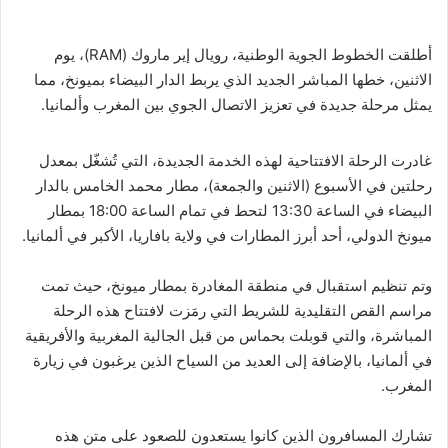
أطلقت الخطوط الجوية الوطنية، رويال إير ماروك (RAM)، يوم
الاثنين، خطها المباشر الجديد الذي يربط الدار البيضاء بميونخ، مما
يمثل مرحلة جديدة في تعزيز الاتصال الجوي بين المغرب وألمانيا.
غادرت الرحلة الافتتاحية لهذه الخدمة الجديدة، التي تُشغّل بمعدل
رحلتين في الأسبوع (الاثنين والجمعة)، مطار محمد الخامس بالدار
البيضاء في الساعة 13:30 لتحط في تمام الساعة 18:00 بمطار
ميونخ الدولي، أحد أبرز المطارات في ولاية بافاريا، الأكبر في ألمانيا.
وتم تنظيم استقبال في منطقة المغادرة بمطار ميونخ، حيث تمت
مراسم القص التقليدية للشريط التي رمَزت لافتتاح هذه الرحلة
المباشرة، والتي قوبلت بحماس من قبل الجالية المغربية والأفريقية
في ألمانيا، بالإضافة إلى العديد من السياح الذين يرغبون في زيارة
المغرب.
تشارك المسافرون الذين كانوا يستعدون للصعود على متن هذه