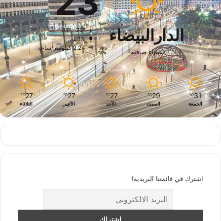
23
الدارالبيضاء
31º - 23º
88%
2.24 كيلومتر/ساعة
سماء صافية
27
27
27
29
31
℃
℃
℃
℃
℃
الجمعة
السبت
الأحد
الأثنين
الثلاثاء
اشترك في قائمتنا البريدية!