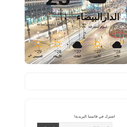
الدارالبيضاء
28º - 23º
94%
1.79 كيلومتر/ساعة
غيوم متفرقة
29
28
27
27
28
℃
℃
℃
℃
℃
الأحد
الأثنين
الثلاثاء
الأربعاء
الخميس
اشترك في قائمتنا البريدية!