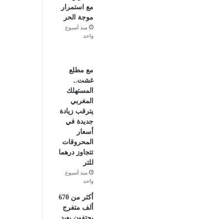
مع استمرار
موجة الحر
منذ أسبوع
واحد
مع مطلع
غشت..
المستهلك
المغربي
يترقب زيادة
جديدة في
أسعار
المحروقات
تتجاوز درهما
للتر
منذ أسبوع
واحد
أكثر من 670
ألف متفرج
يحتفون بعيد