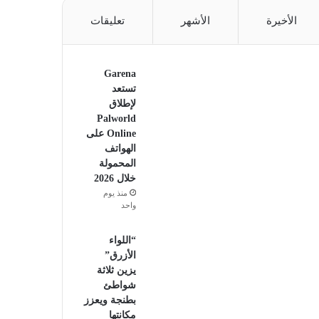
الأخيرة
الأشهر
تعليقات
Garena
تستعد
لإطلاق
Palworld
Online على
الهواتف
المحمولة
خلال 2026
منذ يوم
واحد
“اللواء
الأزرق”
يزين ثلاثة
شواطئ
بطنجة ويعزز
مكانتها