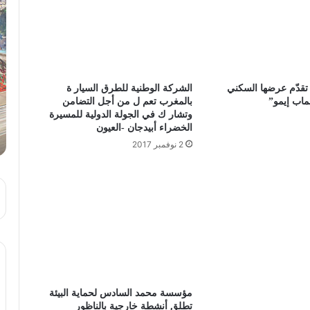
تقدّم عرضها السكني
الشركة الوطنیة للطرق السیار ة
اب إيمو”
بالمغرب تعم ل من أجل التضامن
وتشار ك في الجولة الدولیة للمسیرة
الخضراء أبیدجان -العیون
2 نوفمبر 2017
مؤسسة محمد السادس لحماية البيئة
تطلق أنشطة خارجية بالناظور