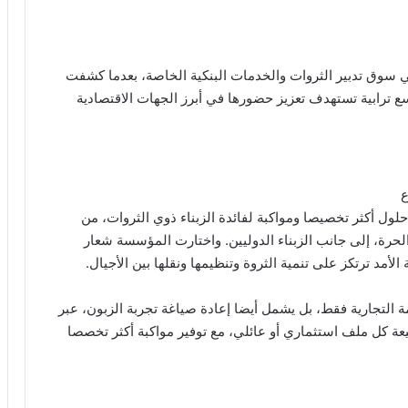
 سوق تدبير الثروات والخدمات البنكية الخاصة، بعدما كشفت
ع ترابية تستهدف تعزيز حضورها في أبرز الجهات الاقتصادية
ع
ول أكثر تخصيصا ومواكبة لفائدة الزبناء ذوي الثروات، من
حرة، إلى جانب الزبناء الدوليين. واختارت المؤسسة شعار
لأمد ترتكز على تنمية الثروة وتنظيمها ونقلها بين الأجيال.
مة التجارية فقط، بل يشمل أيضا إعادة صياغة تجربة الزبون، عبر
عة كل ملف استثماري أو عائلي، مع توفير مواكبة أكثر تخصصا